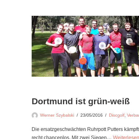
Dortmund ist grün-weiß
Werner Szybalski
23/05/2016
Discgolf
,
Verba
Die ersatzgeschwächten Ruhrpott Putters kämpf
recht chancenlos. Mit zwei Siegen…
Weiterlesen