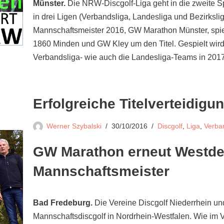
Münster.
Die NRW-Discgolf-Liga geht in die zweite Sp
in drei Ligen (Verbandsliga, Landesliga und Bezirksli
Mannschaftsmeister 2016, GW Marathon Münster, spiel
1860 Minden und GW Kley um den Titel. Gespielt wird m
Verbandsliga- wie auch die Landesliga-Teams in 201
Erfolgreiche Titelverteidigu
Werner Szybalski
30/10/2016
Discgolf
,
Liga
,
Verba
GW Marathon erneut Westde
Mannschaftsmeister
Bad Fredeburg.
Die Vereine Discgolf Niederrhein u
Mannschaftsdiscgolf in Nordrhein-Westfalen. Wie im Vo