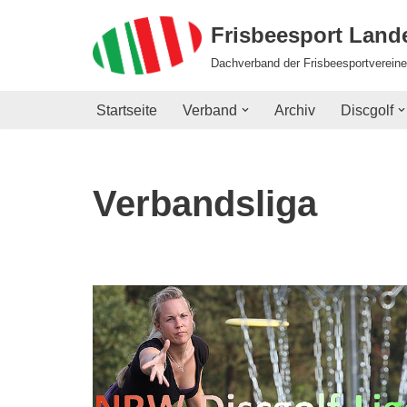
Frisbeesport Lan
Zum
Dachverband der Frisbeesportvereine
Inhalt
springen
Startseite
Verband
Archiv
Discgolf
Verbandsliga