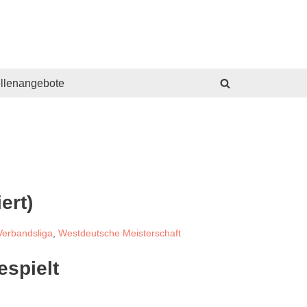
ellenangebote
ert)
Verbandsliga
,
Westdeutsche Meisterschaft
espielt