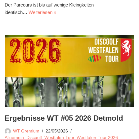
Der Parcours ist bis auf wenige Kleingkeiten
identisch…
Weiterlesen »
Ergebnisse WT #05 2026 Detmold
WT Gremium
22/05/2026
Allgemein
,
Discgolf
,
Westfalen-Tour
,
Westfalen-Tour 2026