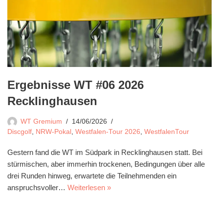
Ergebnisse WT #06 2026
Recklinghausen
WT Gremium
14/06/2026
Discgolf
,
NRW-Pokal
,
Westfalen-Tour 2026
,
WestfalenTour
Gestern fand die WT im Südpark in Recklinghausen statt. Bei
stürmischen, aber immerhin trockenen, Bedingungen über alle
drei Runden hinweg, erwartete die Teilnehmenden ein
anspruchsvoller…
Weiterlesen »