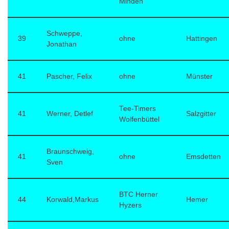
Minden
Schweppe,
39
ohne
Hattingen
Jonathan
41
Pascher, Felix
ohne
Münster
Tee-Timers
41
Werner, Detlef
Salzgitter
Wolfenbüttel
Braunschweig,
41
ohne
Emsdetten
Sven
BTC Herner
44
Korwald,Markus
Hemer
Hyzers