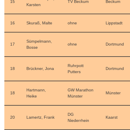
15
TV Beckum
Beckum
Karsten
16
Skuraß, Malte
ohne
Lippstadt
Sümpelmann,
17
ohne
Dortmund
Bosse
Ruhrpott
18
Brückner, Jona
Dortmund
Putters
Hartmann,
GW Marathon
18
Münster
Heike
Münster
DG
20
Lamertz, Frank
Kaarst
Niederrhein