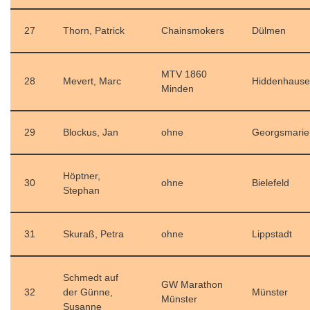
27
Thorn, Patrick
Chainsmokers
Dülmen
MTV 1860
28
Mevert, Marc
Hiddenhaus
Minden
29
Blockus, Jan
ohne
Georgsmarie
Höptner,
30
ohne
Bielefeld
Stephan
31
Skuraß, Petra
ohne
Lippstadt
Schmedt auf
GW Marathon
32
der Günne,
Münster
Münster
Susanne