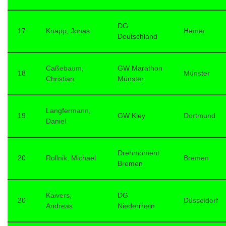
DG
17
Knapp, Jonas
Hemer
Deutschland
Caßebaum,
GW Marathon
18
Münster
Christian
Münster
Langfermann,
19
GW Kley
Dortmund
Daniel
Drehmoment
20
Rollnik, Michael
Bremen
Bremen
Kaivers,
DG
20
Düsseldorf
Andreas
Niederrhein