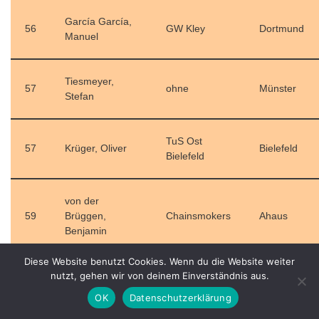
García García,
56
GW Kley
Dortmund
Manuel
Tiesmeyer,
57
ohne
Münster
Stefan
TuS Ost
57
Krüger, Oliver
Bielefeld
Bielefeld
von der
59
Brüggen,
Chainsmokers
Ahaus
Benjamin
Diese Website benutzt Cookies. Wenn du die Website weiter
nutzt, gehen wir von deinem Einverständnis aus.
DG Lakers
59
Bisping, Julius
Lünen
Lünen
OK
Datenschutzerklärung