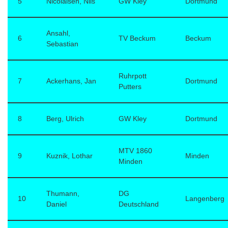
5
Nicolaisen, Nils
GW Kley
Dortmund
Ansahl,
6
TV Beckum
Beckum
Sebastian
Ruhrpott
7
Ackerhans, Jan
Dortmund
Putters
8
Berg, Ulrich
GW Kley
Dortmund
MTV 1860
9
Kuznik, Lothar
Minden
Minden
Thumann,
DG
10
Langenberg
Daniel
Deutschland