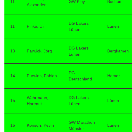
11
GW Kley
Bochum
Alexander
DG Lakers
11
Finke, Uli
Lünen
Lünen
DG Lakers
13
Farwick, Jörg
Bergkamen
Lünen
DG
14
Purwins, Fabian
Hemer
Deutschland
Wahrmann,
DG Lakers
15
Lünen
Hartmut
Lünen
GW Marathon
16
Konsorr, Kevin
Lünen
Münster