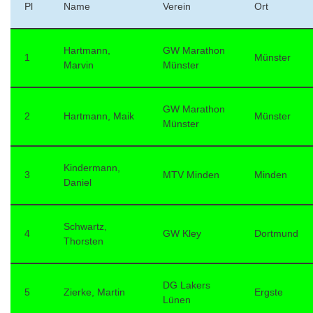
Pl
Name
Verein
Ort
Hartmann,
GW Marathon
1
Münster
Marvin
Münster
GW Marathon
2
Hartmann, Maik
Münster
Münster
Kindermann,
3
MTV Minden
Minden
Daniel
Schwartz,
4
GW Kley
Dortmund
Thorsten
DG Lakers
5
Zierke, Martin
Ergste
Lünen