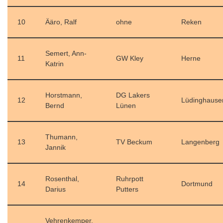
10
Ääro, Ralf
ohne
Reken
Semert, Ann-
11
GW Kley
Herne
Katrin
Horstmann,
DG Lakers
12
Lüdinghause
Bernd
Lünen
Thumann,
13
TV Beckum
Langenberg
Jannik
Rosenthal,
Ruhrpott
14
Dortmund
Darius
Putters
Vehrenkemper,