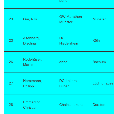
Lünen
GW Marathon
23
Gür, Nils
Münster
Münster
Altenberg,
DG
23
Köln
Disolina
Niederrhein
Rodehüser,
26
ohne
Bochum
Marco
Horstmann,
DG Lakers
27
Lüdinghause
Philipp
Lünen
Emmerling,
28
Chainsmokers
Dorsten
Christian