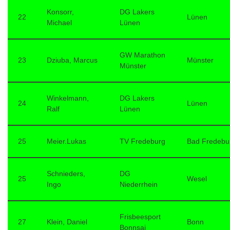
Konsorr,
DG Lakers
22
Lünen
Michael
Lünen
GW Marathon
23
Dziuba, Marcus
Münster
Münster
Winkelmann,
DG Lakers
24
Lünen
Ralf
Lünen
25
Meier.Lukas
TV Fredeburg
Bad Fredebu
Schnieders,
DG
25
Wesel
Ingo
Niederrhein
Frisbeesport
27
Klein, Daniel
Bonn
Bonnsai