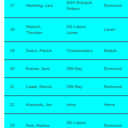
DGV Ruhrpott
17
Hilverling, Lars
Dortmund
Putters
Hainsch,
DG Lakers
18
Lünen
Thorsten
Lünen
19
Geers, Patrick
Chainsmokers
Nottuln
20
Kramer, Jens
GW Kley
Dortmund
21
Laake, Dennis
GW Kley
Dortmund
22
Kanowski, Jan
ohne
Herne
DG Lakers
23
Pest, Markus
Dortmund