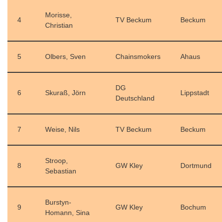
Morisse,
4
TV Beckum
Beckum
Christian
5
Olbers, Sven
Chainsmokers
Ahaus
DG
6
Skuraß, Jörn
Lippstadt
Deutschland
7
Weise, Nils
TV Beckum
Beckum
Stroop,
8
GW Kley
Dortmund
Sebastian
Burstyn-
9
GW Kley
Bochum
Homann, Sina