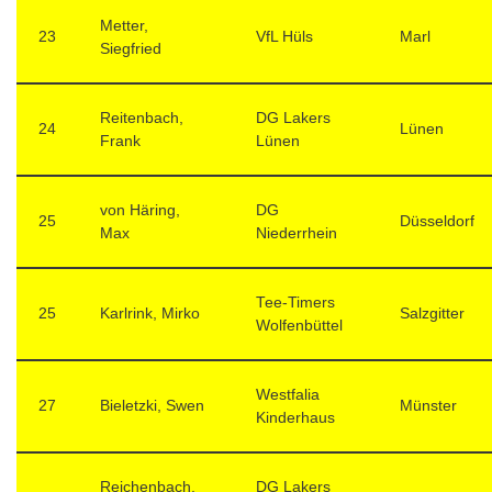
Metter,
23
VfL Hüls
Marl
Siegfried
Reitenbach,
DG Lakers
24
Lünen
Frank
Lünen
von Häring,
DG
25
Düsseldorf
Max
Niederrhein
Tee-Timers
25
Karlrink, Mirko
Salzgitter
Wolfenbüttel
Westfalia
27
Bieletzki, Swen
Münster
Kinderhaus
Reichenbach,
DG Lakers