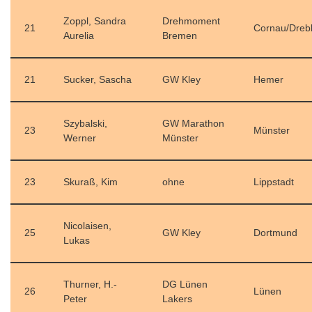
Zoppl, Sandra
Drehmoment
21
Cornau/Dreb
Aurelia
Bremen
21
Sucker, Sascha
GW Kley
Hemer
Szybalski,
GW Marathon
23
Münster
Werner
Münster
23
Skuraß, Kim
ohne
Lippstadt
Nicolaisen,
25
GW Kley
Dortmund
Lukas
Thurner, H.-
DG Lünen
26
Lünen
Peter
Lakers