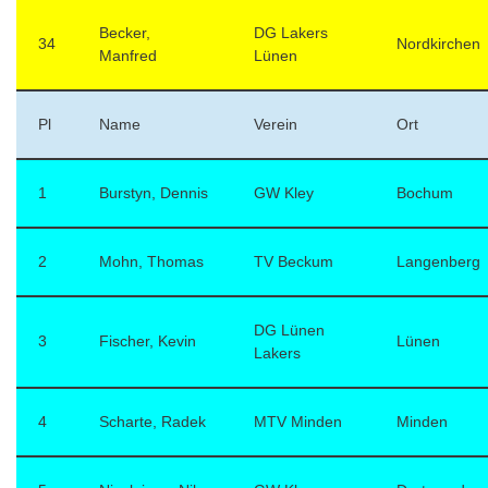
Becker,
DG Lakers
34
Nordkirchen
Manfred
Lünen
Pl
Name
Verein
Ort
1
Burstyn, Dennis
GW Kley
Bochum
2
Mohn, Thomas
TV Beckum
Langenberg
DG Lünen
3
Fischer, Kevin
Lünen
Lakers
4
Scharte, Radek
MTV Minden
Minden