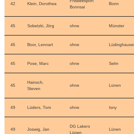
Frisbeesport
42
Klein, Dorothea
Bonn
Bonnsai
45
Sobetzki, Jörg
ohne
Münster
45
Boor, Lennart
ohne
Lüdinghause
45
Pose, Marc
ohne
Selm
Hainsch,
45
ohne
Lünen
Steven
49
Lüders, Tom
ohne
Isny
DG Lakers
49
Joswig, Jan
Lünen
Lünen