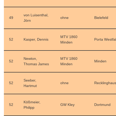
von Luisenthal,
49
ohne
Bielefeld
Jörn
MTV 1860
52
Kasper, Dennis
Porta Westfal
Minden
Newton,
MTV 1860
52
Minden
Thomas James
Minden
Seeber,
52
ohne
Recklinghau
Hartmut
Kößmeier,
52
GW Kley
Dortmund
Philipp