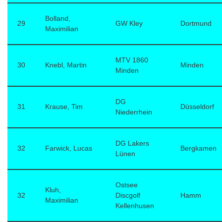
Bolland,
29
GW Kley
Dortmund
Maximilian
MTV 1860
30
Knebl, Martin
Minden
Minden
DG
31
Krause, Tim
Düsseldorf
Niederrhein
DG Lakers
32
Farwick, Lucas
Bergkamen
Lünen
Ostsee
Kluh,
32
Discgolf
Hamm
Maximilian
Kellenhusen