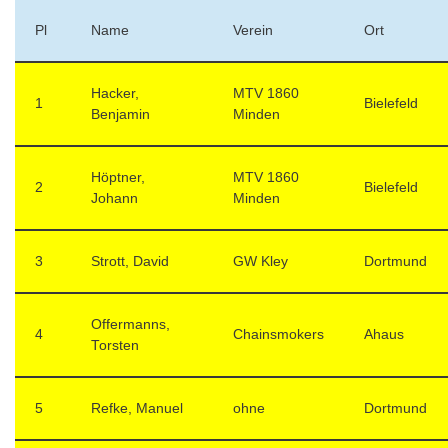
Pl
Name
Verein
Ort
Hacker,
MTV 1860
1
Bielefeld
Benjamin
Minden
Höptner,
MTV 1860
2
Bielefeld
Johann
Minden
3
Strott, David
GW Kley
Dortmund
Offermanns,
4
Chainsmokers
Ahaus
Torsten
5
Refke, Manuel
ohne
Dortmund