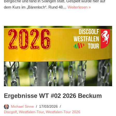
Bergische und fand in Solingen statt. Gespielt wurde hier auf
dem Kurs im „Bärenloch“. Rund 48…
Weiterlesen »
Ergebnisse WT #02 2026 Beckum
Michael Sinne
17/03/2026
Discgolf
,
Westfalen-Tour
,
Westfalen-Tour 2026