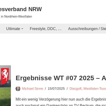
desverband NRW
 in Nordrhein-Westfalen
Ultimate
Freestyle, DDC, …
Ausschreibungen / St
Ergebnisse WT #07 2025 – A
Michael Sinne
15/07/2025
Discgolf
,
Westfalen-Tour
Mit ein wenig Verzögerung hier nun auch die Ergebniss
auch nochmal ein Dankeschön an TV Beckum, die s