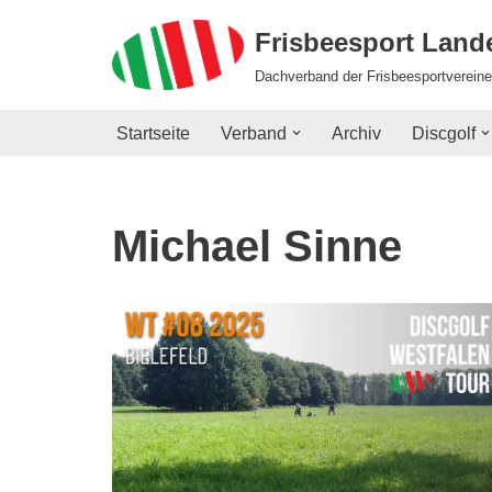
Frisbeesport Lan
Zum
Dachverband der Frisbeesportvereine
Inhalt
springen
Startseite
Verband
Archiv
Discgolf
Michael Sinne