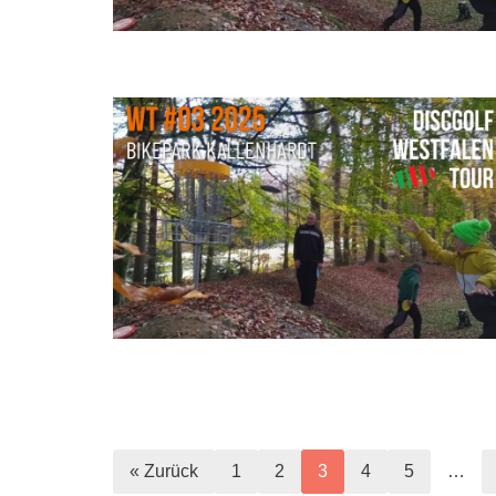
« Zurück
1
2
3
4
5
…