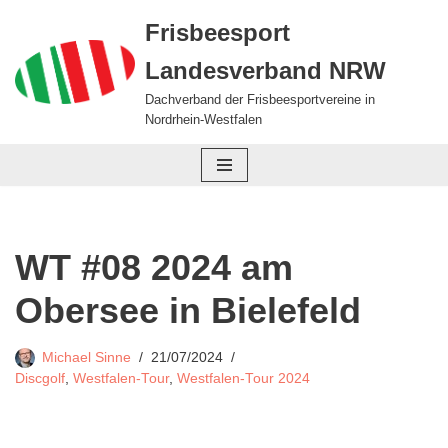
Frisbeesport
Zum
Landesverband NRW
Inhalt
springen
Dachverband der Frisbeesportvereine in
Nordrhein-Westfalen
WT #08 2024 am
Obersee in Bielefeld
Michael Sinne
21/07/2024
Discgolf
,
Westfalen-Tour
,
Westfalen-Tour 2024