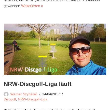
gewannen.
Weiterlesen »
NRW-Discgolf-Liga läuft
Werner Szybalski
14/04/2017
Discgolf
,
NRW-Discgolf-Liga