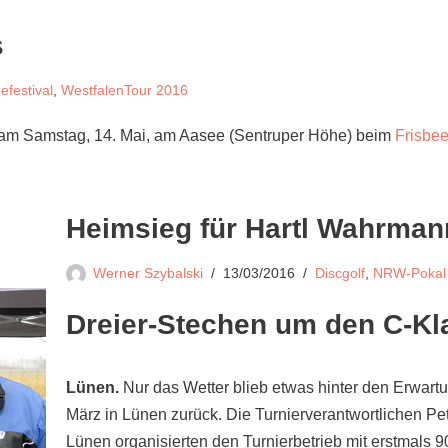
s
efestival
,
WestfalenTour 2016
5 am Samstag, 14. Mai, am Aasee (Sentruper Höhe) beim
Frisbee
Heimsieg für Hartl Wahrman
Werner Szybalski
13/03/2016
Discgolf
,
NRW-Pokal
Dreier-Stechen um den C-Kl
Lünen.
Nur das Wetter blieb etwas hinter den Erwar
März in Lünen zurück. Die Turnierverantwortlichen P
Lünen organisierten den Turnierbetrieb mit erstmals 