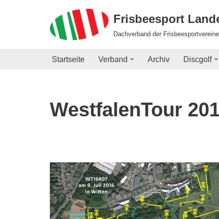
Frisbeesport Lan
Zum
Dachverband der Frisbeesportvereine
Inhalt
springen
Startseite
Verband
Archiv
Discgolf
WestfalenTour 20