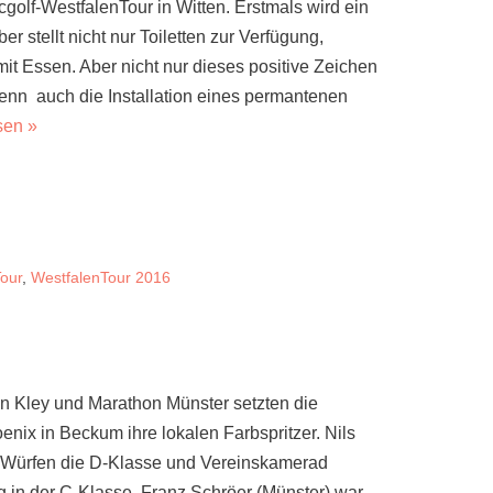
scgolf-WestfalenTour in Witten. Erstmals wird ein
r stellt nicht nur Toiletten zur Verfügung,
it Essen. Aber nicht nur dieses positive Zeichen
 denn auch die Installation eines permantenen
sen »
our
,
WestfalenTour 2016
 Kley und Marathon Münster setzten die
nix in Beckum ihre lokalen Farbspritzer. Nils
Würfen die D-Klasse und Vereinskamerad
g in der C-Klasse. Franz Schröer (Münster) war