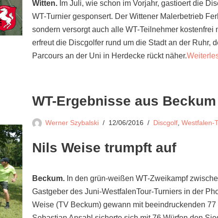
Witten.
Im Juli, wie schon im Vorjahr, gastioert die Di
WT-Turnier gesponsert. Der Wittener Malerbetrieb Ferbe
sondern versorgt auch alle WT-Teilnehmer kostenfrei m
erfreut die Discgolfer rund um die Stadt an der Ruhr,
Parcours an der Uni in Herdecke rückt näher.
Weiterle
WT-Ergebnisse aus Beckum
Werner Szybalski
12/06/2016
Discgolf
,
Westfalen-T
Nils Weise trumpft auf
Beckum.
In den grün-weißen WT-Zweikampf zwischen
Gastgeber des Juni-WestfalenTour-Turniers in der Phoe
Weise (TV Beckum) gewann mit beeindruckenden 77 
Sebastian Ansahl sicherte sich mit 76 Würfen den Sie