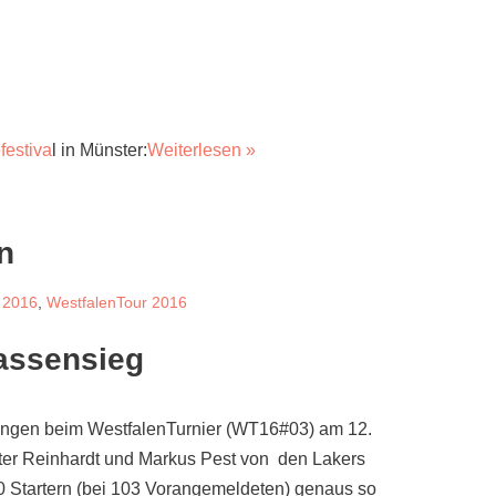
festiva
l in Münster:
Weiterlesen »
n
 2016
,
WestfalenTour 2016
assensieg
tungen beim WestfalenTurnier (WT16#03) am 12.
eter Reinhardt und Markus Pest von den Lakers
90 Startern (bei 103 Vorangemeldeten) genaus so