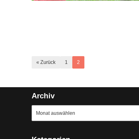
« Zurück
1
2
Archiv