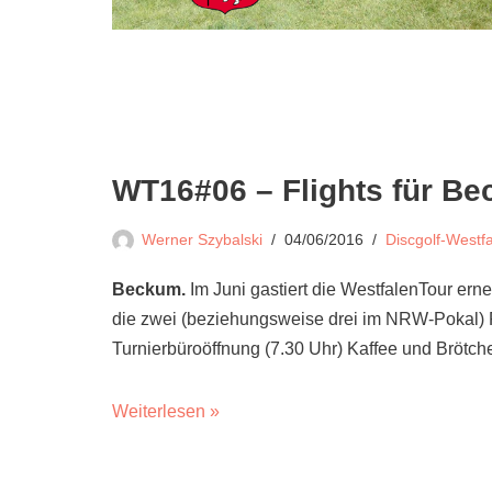
WT16#06 – Flights für B
Werner Szybalski
04/06/2016
Discgolf-Westf
Beckum.
Im Juni gastiert die WestfalenTour er
die zwei (beziehungsweise drei im NRW-Pokal) Ru
Turnierbüroöffnung (7.30 Uhr) Kaffee und Brötc
Weiterlesen »