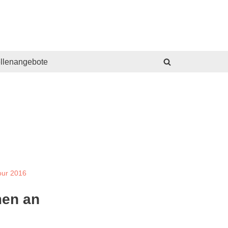
ellenangebote
our 2016
men an