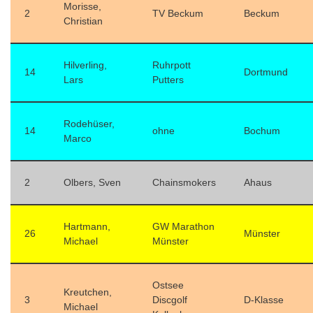
Morisse,
2
TV Beckum
Beckum
Christian
Hilverling,
Ruhrpott
14
Dortmund
Lars
Putters
Rodehüser,
14
ohne
Bochum
Marco
2
Olbers, Sven
Chainsmokers
Ahaus
Hartmann,
GW Marathon
26
Münster
Michael
Münster
Ostsee
Kreutchen,
3
Discgolf
D-Klasse
Michael