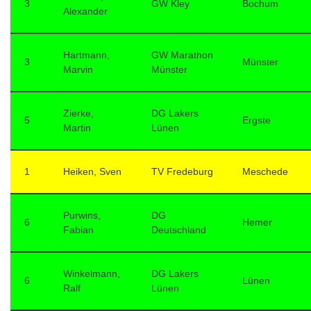
3
GW Kley
Bochum
Alexander
Hartmann,
GW Marathon
3
Münster
Marvin
Münster
Zierke,
DG Lakers
5
Ergste
Martin
Lünen
1
Heiken, Sven
TV Fredeburg
Meschede
Purwins,
DG
6
Hemer
Fabian
Deutschland
Winkelmann,
DG Lakers
6
Lünen
Ralf
Lünen