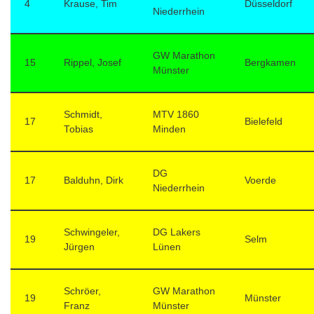
4
Krause, Tim
Düsseldorf
Niederrhein
GW Marathon
15
Rippel, Josef
Bergkamen
Münster
Schmidt,
MTV 1860
17
Bielefeld
Tobias
Minden
DG
17
Balduhn, Dirk
Voerde
Niederrhein
Schwingeler,
DG Lakers
19
Selm
Jürgen
Lünen
Schröer,
GW Marathon
19
Münster
Franz
Münster