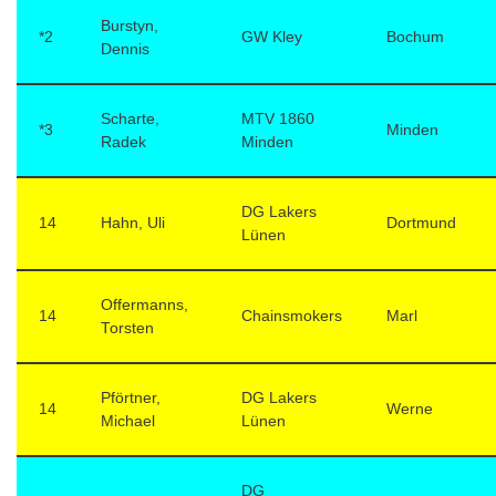
Burstyn,
*2
GW Kley
Bochum
Dennis
Scharte,
MTV 1860
*3
Minden
Radek
Minden
DG Lakers
14
Hahn, Uli
Dortmund
Lünen
Offermanns,
14
Chainsmokers
Marl
Torsten
Pförtner,
DG Lakers
14
Werne
Michael
Lünen
DG