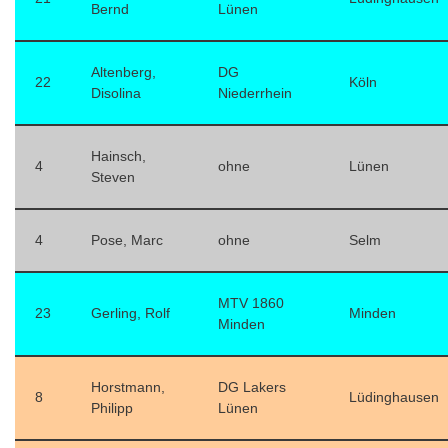
Bernd
Lünen
Altenberg,
DG
22
Köln
Disolina
Niederrhein
Hainsch,
4
ohne
Lünen
Steven
4
Pose, Marc
ohne
Selm
MTV 1860
23
Gerling, Rolf
Minden
Minden
Horstmann,
DG Lakers
8
Lüdinghausen
Philipp
Lünen