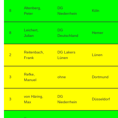
Altenberg,
DG
8
Köln
Peter
Niederrhein
Leichert,
DG
8
Hemer
Julian
Deutschland
Reitenbach,
DG Lakers
2
Lünen
Frank
Lünen
Refke,
3
ohne
Dortmund
Manuel
von Häring,
DG
3
Düsseldorf
Max
Niederrhein