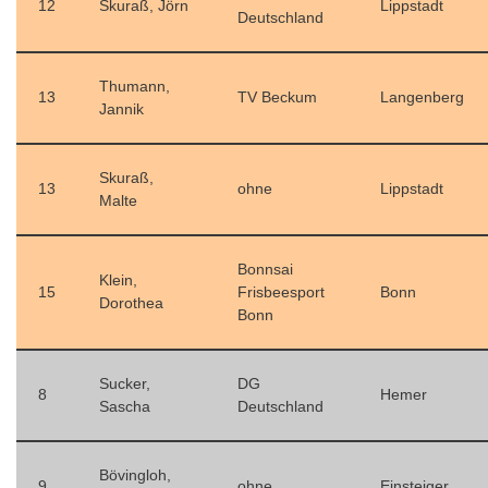
12
Skuraß, Jörn
Lippstadt
Deutschland
Thumann,
13
TV Beckum
Langenberg
Jannik
Skuraß,
13
ohne
Lippstadt
Malte
Bonnsai
Klein,
15
Frisbeesport
Bonn
Dorothea
Bonn
Sucker,
DG
8
Hemer
Sascha
Deutschland
Bövingloh,
9
ohne
Einsteiger