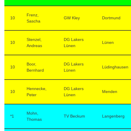
Frenz,
10
GW Kley
Dortmund
Sascha
Stenzel,
DG Lakers
10
Lünen
Andreas
Lünen
Boor,
DG Lakers
10
Lüdinghausen
Bernhard
Lünen
Hennecke,
DG Lakers
10
Menden
Peter
Lünen
Mohn,
*1
TV Beckum
Langenberg
Thomas