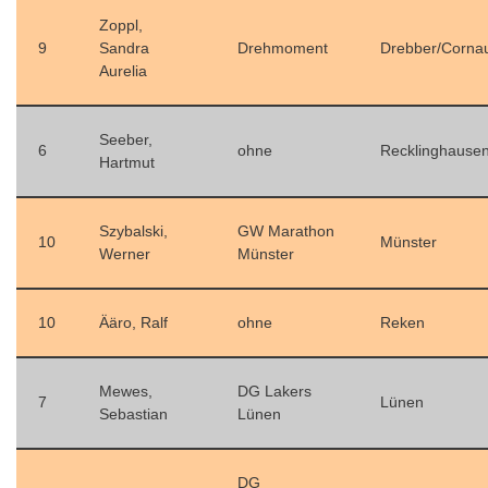
Zoppl,
9
Sandra
Drehmoment
Drebber/Corna
Aurelia
Seeber,
6
ohne
Recklinghause
Hartmut
Szybalski,
GW Marathon
10
Münster
Werner
Münster
10
Ääro, Ralf
ohne
Reken
Mewes,
DG Lakers
7
Lünen
Sebastian
Lünen
DG