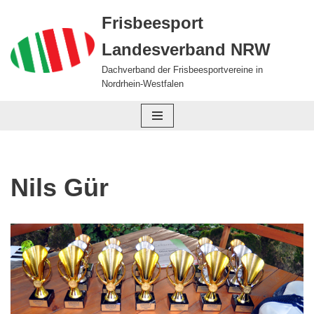
Frisbeesport
Zum
Landesverband NRW
Inhalt
springen
Dachverband der Frisbeesportvereine in
Nordrhein-Westfalen
Nils Gür