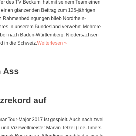
lfer des TV Beckum, hat mit seinem Team einen
it einen glänzenden Beitrag zum 125-jährigen
uten Rahmenbedingungen blieb Nordrhein-
ahres in unserem Bundesland verwehrt. Mehrere
aber nach Baden-Württemberg, Niedersachsen
d in die Schweiz.
Weiterlesen »
n Ass
tzrekord auf
manTour-Major 2017 ist gespielt. Auch nach zwei
und Vizeweltmeister Marvin Tetzel (Tee-Timers
ixpark Beckum an. Allerdings brachte die zweite