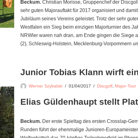
Beckum.
Christian Morisse, Gruppenchef der Discgo
sehr guten Majorauftakt für 2017 organisiert und dam
Jubiläum seines Vereins geleistet. Trotz der sehr g
Westfalen ein Sieg beim einzigen Majorturnier des J
NRWler waren nah dran, am Ende gingen die Siege 
(2), Schleswig-Holstein, Mecklenburg-Vorpommern un
Junior Tobias Klann wirft ei
Werner Szybalski
01/04/2017
Discgolf
,
Major-Tour
Elias Güldenhaupt stellt Pla
Beckum.
Der erste Spieltag des ersten Crosslap-Ger
Runden führt der ehenmalige Junioren-Europameister 
Wolfenbüttel) das 70-köpfige Teilnehmerfeld im Phoen