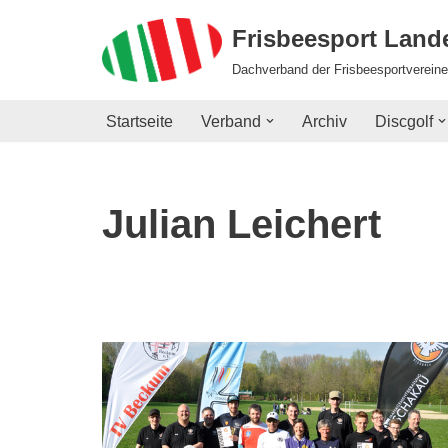
Frisbeesport Lan
Zum
Dachverband der Frisbeesportvereine
Inhalt
springen
Startseite
Verband
Archiv
Discgolf
Julian Leichert