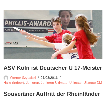
ASV Köln ist Deutscher U 17-Meister
Werner Szybalski
21/03/2016
Halle (Indoor)
,
Junioren
,
Junioren-Ultimate
,
Ultimate
,
Ultimate DM
Souveräner Auftritt der Rheinländer