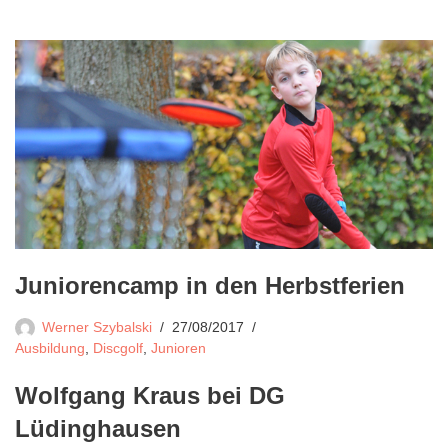
Juniorencamp in den Herbstferien
Werner Szybalski
27/08/2017
Ausbildung
,
Discgolf
,
Junioren
Wolfgang Kraus bei DG
Lüdinghausen