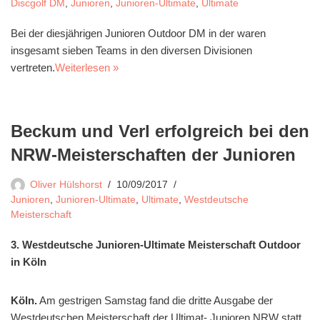
Discgolf DM
,
Junioren
,
Junioren-Ultimate
,
Ultimate
Bei der diesjährigen Junioren Outdoor DM in der waren
insgesamt sieben Teams in den diversen Divisionen
vertreten.
Weiterlesen »
Beckum und Verl erfolgreich bei den
NRW-Meisterschaften der Junioren
Oliver Hülshorst
10/09/2017
Junioren
,
Junioren-Ultimate
,
Ultimate
,
Westdeutsche
Meisterschaft
3. Westdeutsche Junioren-Ultimate Meisterschaft Outdoor
in Köln
Köln.
Am gestrigen Samstag fand die dritte Ausgabe der
Westdeutschen Meisterschaft der Ultimat- Junioren NRW statt.