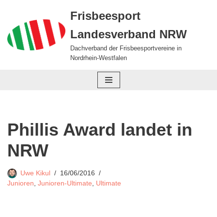
Frisbeesport
Zum
Landesverband NRW
Inhalt
springen
Dachverband der Frisbeesportvereine in
Nordrhein-Westfalen
Phillis Award landet in
NRW
Uwe Kikul
16/06/2016
Junioren
,
Junioren-Ultimate
,
Ultimate