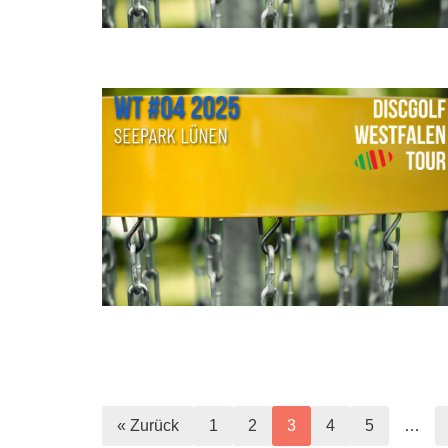
« Zurück
1
2
3
4
5
…