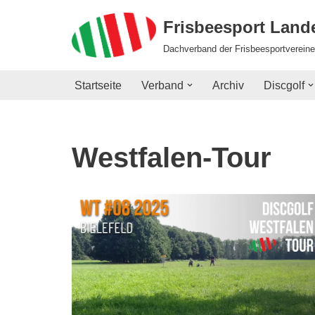
Frisbeesport Lan
Zum
Dachverband der Frisbeesportvereine
Inhalt
springen
Startseite
Verband
Archiv
Discgolf
Westfalen-Tour