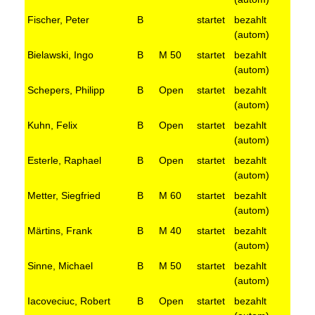
Fischer, Peter
B
startet
bezahlt
(autom)
Bielawski, Ingo
B
M 50
startet
bezahlt
(autom)
Schepers, Philipp
B
Open
startet
bezahlt
(autom)
Kuhn, Felix
B
Open
startet
bezahlt
(autom)
Esterle, Raphael
B
Open
startet
bezahlt
(autom)
Metter, Siegfried
B
M 60
startet
bezahlt
(autom)
Märtins, Frank
B
M 40
startet
bezahlt
(autom)
Sinne, Michael
B
M 50
startet
bezahlt
(autom)
Iacoveciuc, Robert
B
Open
startet
bezahlt