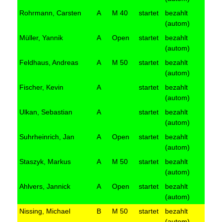
Rohrmann, Carsten
A
M 40
startet
bezahlt
(autom)
Müller, Yannik
A
Open
startet
bezahlt
(autom)
Feldhaus, Andreas
A
M 50
startet
bezahlt
(autom)
Fischer, Kevin
A
startet
bezahlt
(autom)
Ulkan, Sebastian
A
startet
bezahlt
(autom)
Suhrheinrich, Jan
A
Open
startet
bezahlt
(autom)
Staszyk, Markus
A
M 50
startet
bezahlt
(autom)
Ahlvers, Jannick
A
Open
startet
bezahlt
(autom)
Nissing, Michael
B
M 50
startet
bezahlt
(autom)