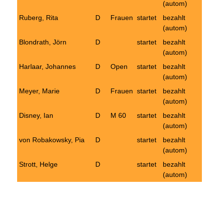
(autom)
Ruberg, Rita
D
Frauen
startet
bezahlt
(autom)
Blondrath, Jörn
D
startet
bezahlt
(autom)
Harlaar, Johannes
D
Open
startet
bezahlt
(autom)
Meyer, Marie
D
Frauen
startet
bezahlt
(autom)
Disney, Ian
D
M 60
startet
bezahlt
(autom)
von Robakowsky, Pia
D
startet
bezahlt
(autom)
Strott, Helge
D
startet
bezahlt
(autom)