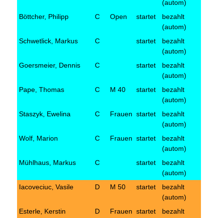
(autom)
Böttcher, Philipp
C
Open
startet
bezahlt
(autom)
Schwetlick, Markus
C
startet
bezahlt
(autom)
Goersmeier, Dennis
C
startet
bezahlt
(autom)
Pape, Thomas
C
M 40
startet
bezahlt
(autom)
Staszyk, Ewelina
C
Frauen
startet
bezahlt
(autom)
Wolf, Marion
C
Frauen
startet
bezahlt
(autom)
Mühlhaus, Markus
C
startet
bezahlt
(autom)
Iacoveciuc, Vasile
D
M 50
startet
bezahlt
(autom)
Esterle, Kerstin
D
Frauen
startet
bezahlt