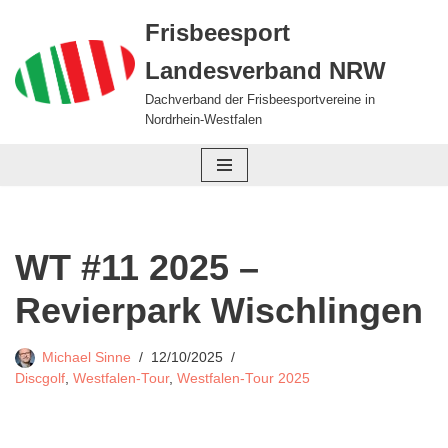
Frisbeesport
Zum
Landesverband NRW
Inhalt
springen
Dachverband der Frisbeesportvereine in
Nordrhein-Westfalen
WT #11 2025 –
Revierpark Wischlingen
Michael Sinne
12/10/2025
Discgolf
,
Westfalen-Tour
,
Westfalen-Tour 2025