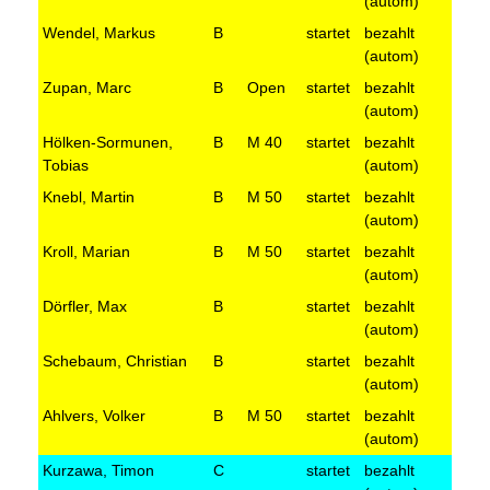
(autom)
Wendel, Markus
B
startet
bezahlt
(autom)
Zupan, Marc
B
Open
startet
bezahlt
(autom)
Hölken-Sormunen,
B
M 40
startet
bezahlt
Tobias
(autom)
Knebl, Martin
B
M 50
startet
bezahlt
(autom)
Kroll, Marian
B
M 50
startet
bezahlt
(autom)
Dörfler, Max
B
startet
bezahlt
(autom)
Schebaum, Christian
B
startet
bezahlt
(autom)
Ahlvers, Volker
B
M 50
startet
bezahlt
(autom)
Kurzawa, Timon
C
startet
bezahlt