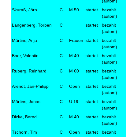
(autom)
Skuraß, Jörn
C
M 50
startet
bezahlt
(autom)
Langenberg, Torben
C
startet
bezahlt
(autom)
Märtins, Anja
C
Frauen
startet
bezahlt
(autom)
Baer, Valentin
C
M 40
startet
bezahlt
(autom)
Ruberg, Reinhard
C
M 60
startet
bezahlt
(autom)
Arendt, Jan-Philipp
C
Open
startet
bezahlt
(autom)
Märtins, Jonas
C
U 19
startet
bezahlt
(autom)
Dicke, Bernd
C
M 40
startet
bezahlt
(autom)
Tschorn, Tim
C
Open
startet
bezahlt