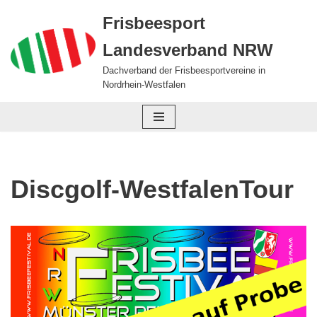
Frisbeesport
Zum
Landesverband NRW
Inhalt
springen
Dachverband der Frisbeesportvereine in
Nordrhein-Westfalen
Discgolf-WestfalenTour