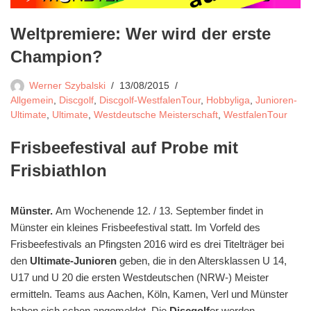
Weltpremiere: Wer wird der erste
Champion?
Werner Szybalski
13/08/2015
Allgemein
,
Discgolf
,
Discgolf-WestfalenTour
,
Hobbyliga
,
Junioren-
Ultimate
,
Ultimate
,
Westdeutsche Meisterschaft
,
WestfalenTour
Frisbeefestival auf Probe mit
Frisbiathlon
Münster.
Am Wochenende 12. / 13. September findet in
Münster ein kleines Frisbeefestival statt. Im Vorfeld des
Frisbeefestivals an Pfingsten 2016 wird es drei Titelträger bei
den
Ultimate-Junioren
geben, die in den Altersklassen U 14,
U17 und U 20 die ersten Westdeutschen (NRW-) Meister
ermitteln. Teams aus Aachen, Köln, Kamen, Verl und Münster
haben sich schon angemeldet. Die
Discgolf
er werden