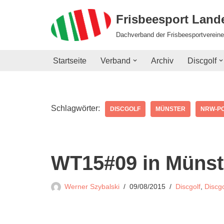
Frisbeesport Lan
Zum
Dachverband der Frisbeesportvereine
Inhalt
springen
Startseite
Verband
Archiv
Discgolf
Schlagwörter:
DISCGOLF
MÜNSTER
NRW-P
WT15#09 in Münst
Werner Szybalski
09/08/2015
Discgolf
,
Discg