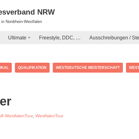
desverband NRW
 in Nordrhein-Westfalen
Ultimate
Freestyle, DDC, …
Ausschreibungen / St
OKAL
QUALIFIKATION
WESTDEUTSCHE MEISTERSCHAFT
WEST
er
olf-WestfalenTour
,
WestfalenTour