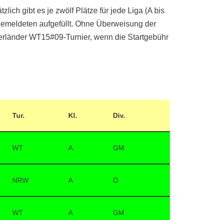
ich gibt es je zwölf Plätze für jede Liga (A bis
Angemeldeten aufgefüllt. Ohne Überweisung der
ünsterländer WT15#09-Turnier, wenn die Startgebühr
Tur.
Kl.
Div.
WT
A
GM
NRW
A
O
WT
A
GM