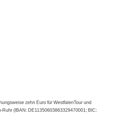
iehungsweise zehn Euro für WestfalenTour und
ein-Ruhr (IBAN: DE11350603863329470001; BIC: