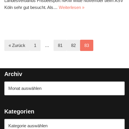
Landesverbands Frisbeesport NRW Mitte November beim ASV
Köln sehr gut besucht. Als…
Weiterlesen »
« Zurück
1
…
81
82
83
Archiv
Kategorien