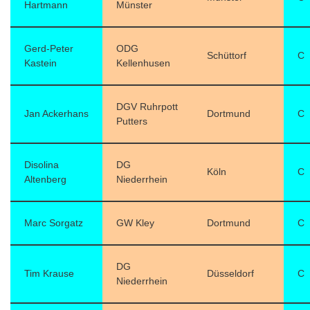
Hartmann
Münster
Gerd-Peter
ODG
Schüttorf
C
Kastein
Kellenhusen
DGV Ruhrpott
Jan Ackerhans
Dortmund
C
Putters
Disolina
DG
Köln
C
Altenberg
Niederrhein
Marc Sorgatz
GW Kley
Dortmund
C
DG
Tim Krause
Düsseldorf
C
Niederrhein