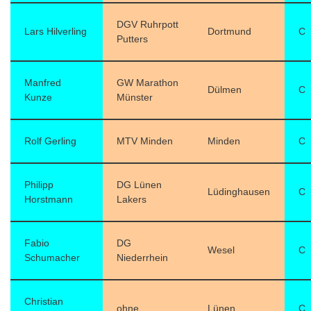
DGV Ruhrpott
Lars Hilverling
Dortmund
C
Putters
Manfred
GW Marathon
Dülmen
C
Kunze
Münster
Rolf Gerling
MTV Minden
Minden
C
Philipp
DG Lünen
Lüdinghausen
C
Horstmann
Lakers
Fabio
DG
Wesel
C
Schumacher
Niederrhein
Christian
ohne
Lünen
C