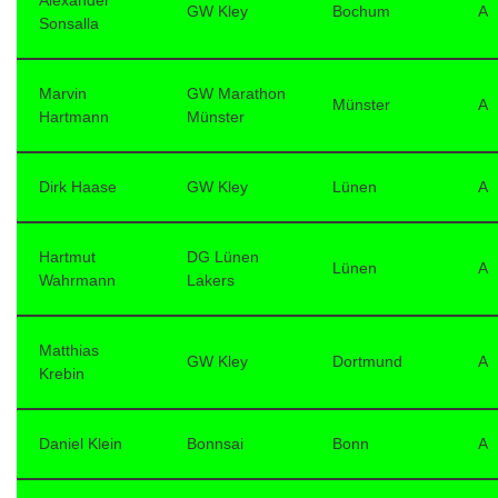
Alexander
GW Kley
Bochum
A
Sonsalla
Marvin
GW Marathon
Münster
A
Hartmann
Münster
Dirk Haase
GW Kley
Lünen
A
Hartmut
DG Lünen
Lünen
A
Wahrmann
Lakers
Matthias
GW Kley
Dortmund
A
Krebin
Daniel Klein
Bonnsai
Bonn
A