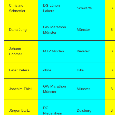
Christine
DG Lünen
Schwerte
B
Schnettler
Lakers
GW Marathon
Dana Jung
Münster
B
Münster
Johann
MTV Minden
Bielefeld
B
Höptner
Peter Peters
ohne
Hille
B
GW Marathon
Joachim Thiel
Münster
B
Münster
DG
Jürgen Bartz
Duisburg
B
Niederrhein