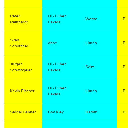
Peter
DG Lünen
Werne
B
Reinhardt
Lakers
Sven
ohne
Lünen
B
Schützner
Jürgen
DG Lünen
Selm
B
Schwingeler
Lakers
DG Lünen
Kevin Fischer
Lünen
B
Lakers
Sergei Penner
GW Kley
Hamm
B