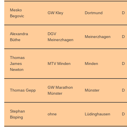
Mesko
GW Kley
Dortmund
D
Begovic
Alexandra
DGV
Meinerzhagen
D
Büthe
Meinerzhagen
Thomas
James
MTV Minden
Minden
D
Newton
GW Marathon
Thomas Gepp
Münster
D
Münster
Stephan
ohne
Lüdinghausen
D
Bisping