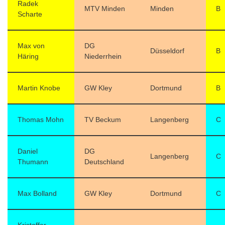
Radek
MTV Minden
Minden
B
Scharte
Max von
DG
Düsseldorf
B
Häring
Niederrhein
Martin Knobe
GW Kley
Dortmund
B
Thomas Mohn
TV Beckum
Langenberg
C
Daniel
DG
Langenberg
C
Thumann
Deutschland
Max Bolland
GW Kley
Dortmund
C