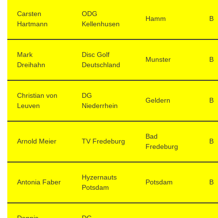
Carsten
ODG
Hamm
B
Hartmann
Kellenhusen
Mark
Disc Golf
Munster
B
Dreihahn
Deutschland
Christian von
DG
Geldern
B
Leuven
Niederrhein
Bad
Arnold Meier
TV Fredeburg
B
Fredeburg
Hyzernauts
Antonia Faber
Potsdam
B
Potsdam