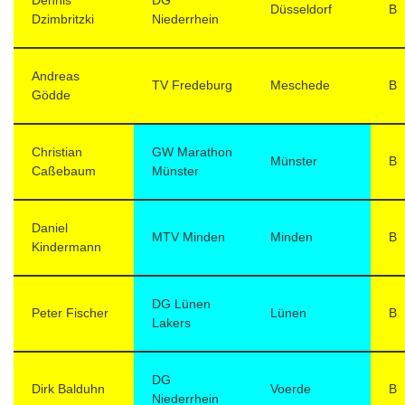
Dennis
DG
Düsseldorf
B
Dzimbritzki
Niederrhein
Andreas
TV Fredeburg
Meschede
B
Gödde
Christian
GW Marathon
Münster
B
Caßebaum
Münster
Daniel
MTV Minden
Minden
B
Kindermann
DG Lünen
Peter Fischer
Lünen
B
Lakers
DG
Dirk Balduhn
Voerde
B
Niederrhein