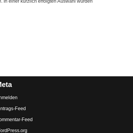
e. In einer kürzlich erfolgten Auswahl wurden
eta
nmelden
intrags-Feed
ommentar-Feed
ordPress.org