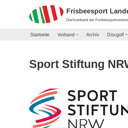
Frisbeesport Lan
Zum
Dachverband der Frisbeesportvereine
Inhalt
springen
Startseite
Verband
Archiv
Discgolf
Sport Stiftung N