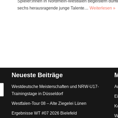
Spieler:innen in Nordrhein-Westfalen begeistern dürft
sechs herausragende junge Talente…
Weiterlesen »
Neueste Beiträge
M
Westdeutsche Meisterschaften und NRW-U17-
A
Trainingstage in Düsseldorf
E
Westfalen-Tour 08 – Alte Ziegelei Lünen
K
Ergebnisse WT #07 2026 Bielefeld
W