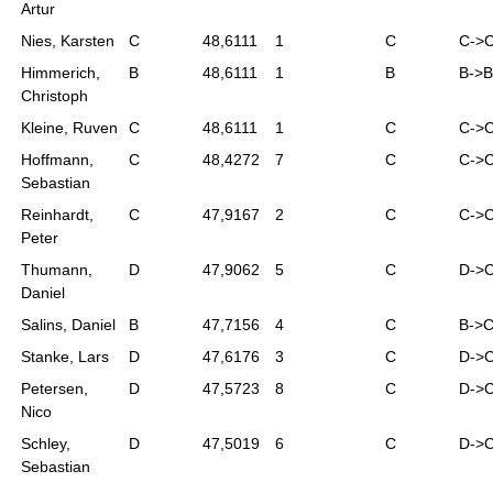
Artur
Nies, Karsten
C
48,6111
1
C
C->
Himmerich,
B
48,6111
1
B
B->B
Christoph
Kleine, Ruven
C
48,6111
1
C
C->
Hoffmann,
C
48,4272
7
C
C->
Sebastian
Reinhardt,
C
47,9167
2
C
C->
Peter
Thumann,
D
47,9062
5
C
D->
Daniel
Salins, Daniel
B
47,7156
4
C
B->
Stanke, Lars
D
47,6176
3
C
D->
Petersen,
D
47,5723
8
C
D->
Nico
Schley,
D
47,5019
6
C
D->
Sebastian