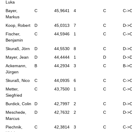
Luka
Bayer,
C
45,9641
4
C
C->
Markus
Koop, Robert
D
45,0313
7
C
D->
Fischer,
C
44,5946
1
C
C->
Benjamin
Skuraß, Jörn
D
44,5530
8
C
D->
Mayer, Jean
D
44,4444
1
D
D->
Ackemann,
B
44,2934
3
C
B->
Jürgen
Skuraß, Nico
C
44,0935
6
C
C->
Metter,
C
43,7500
1
C
C->
Siegfried
Burdick, Colin
D
42,7997
2
C
D->
Meschede,
D
42,7632
2
C
D->
Marcus
Piechnik,
C
42,3814
3
C
C->