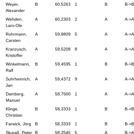
Weyer,
B
60,5263
1
B
B->B
Alexander
Wehden,
A
60,2303
2
A
A->A
Lars-Ole
Rohrmann,
A
59,8809
5
A
A->A
Carsten
Kranzusch,
A
59,5208
8
A
A->A
Kristoffer
Winkelmann,
B
59,4595
1
B
B->B
Ralf
Suhrheinrich,
A
59,4372
9
A
A->A
Jan
Damberg,
A
58,7500
1
A
A->A
Manuel
Klinge,
B
58,3333
1
B
B->B
Christian
Farwick, Jörg
B
58,3333
1
B
B->B
Skuraß, Peter
B
58,2545
5
A
B->A