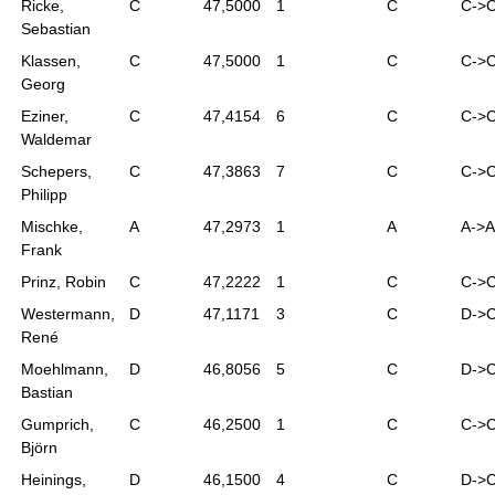
Ricke,
C
47,5000
1
C
C->
Sebastian
Klassen,
C
47,5000
1
C
C->
Georg
Eziner,
C
47,4154
6
C
C->
Waldemar
Schepers,
C
47,3863
7
C
C->
Philipp
Mischke,
A
47,2973
1
A
A->A
Frank
Prinz, Robin
C
47,2222
1
C
C->
Westermann,
D
47,1171
3
C
D->
René
Moehlmann,
D
46,8056
5
C
D->
Bastian
Gumprich,
C
46,2500
1
C
C->
Björn
Heinings,
D
46,1500
4
C
D->