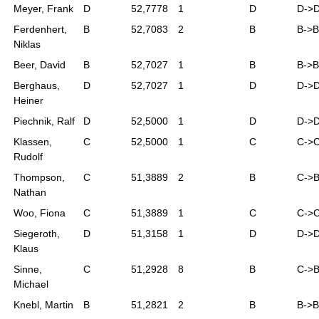
Meyer, Frank
D
52,7778
1
D
D->
Ferdenhert,
B
52,7083
2
B
B->B
Niklas
Beer, David
B
52,7027
1
B
B->B
Berghaus,
D
52,7027
1
D
D->
Heiner
Piechnik, Ralf
D
52,5000
1
D
D->
Klassen,
C
52,5000
1
C
C->
Rudolf
Thompson,
C
51,3889
2
B
C->
Nathan
Woo, Fiona
C
51,3889
1
C
C->
Siegeroth,
D
51,3158
1
D
D->
Klaus
Sinne,
C
51,2928
8
B
C->
Michael
Knebl, Martin
B
51,2821
2
B
B->B