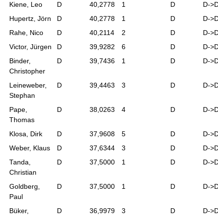
Kiene, Leo
D
40,2778
1
D
D->
Hupertz, Jörn
D
40,2778
1
D
D->
Rahe, Nico
D
40,2114
2
D
D->
Victor, Jürgen
D
39,9282
6
D
D->
Binder,
D
39,7436
1
D
D->
Christopher
Leineweber,
D
39,4463
3
D
D->
Stephan
Pape,
D
38,0263
4
D
D->
Thomas
Klosa, Dirk
D
37,9608
5
D
D->
Weber, Klaus
D
37,6344
3
D
D->
Tanda,
D
37,5000
1
D
D->
Christian
Goldberg,
D
37,5000
1
D
D->
Paul
Büker,
D
36,9979
3
D
D->