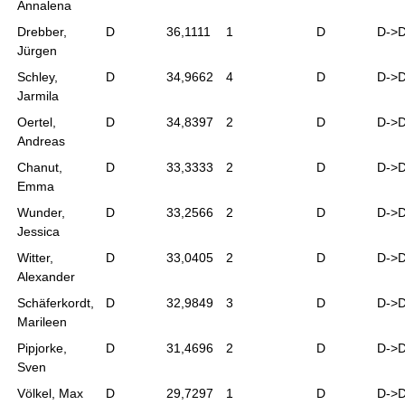
Annalena
Drebber,
D
36,1111
1
D
D->
Jürgen
Schley,
D
34,9662
4
D
D->
Jarmila
Oertel,
D
34,8397
2
D
D->
Andreas
Chanut,
D
33,3333
2
D
D->
Emma
Wunder,
D
33,2566
2
D
D->
Jessica
Witter,
D
33,0405
2
D
D->
Alexander
Schäferkordt,
D
32,9849
3
D
D->
Marileen
Pipjorke,
D
31,4696
2
D
D->
Sven
Völkel, Max
D
29,7297
1
D
D->