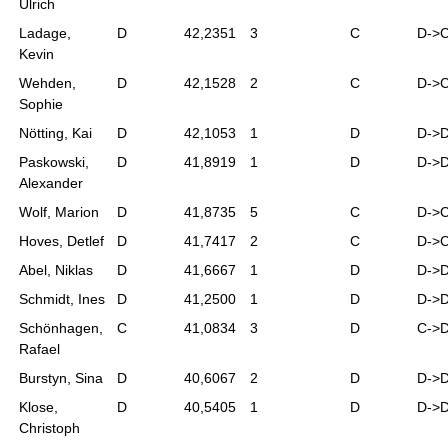
Ulrich
Ladage,
D
42,2351
3
C
D->
Kevin
Wehden,
D
42,1528
2
C
D->
Sophie
Nötting, Kai
D
42,1053
1
D
D->
Paskowski,
D
41,8919
1
D
D->
Alexander
Wolf, Marion
D
41,8735
5
C
D->
Hoves, Detlef
D
41,7417
2
C
D->
Abel, Niklas
D
41,6667
1
D
D->
Schmidt, Ines
D
41,2500
1
D
D->
Schönhagen,
C
41,0834
3
D
C->
Rafael
Burstyn, Sina
D
40,6067
2
D
D->
Klose,
D
40,5405
1
D
D->
Christoph