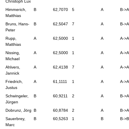
Christoph Lux
Himmerich,
B
62,7070
5
A
B->A
Matthias
Bruns, Hans-
B
62,5047
7
A
B->A
Peter
Rupp,
A
62,5000
1
A
A->A
Matthias
Nissing,
A
62,5000
1
A
A->A
Michael
Ahlvers,
A
62,4138
7
A
A->A
Jannick
Friedrich,
A
61,1111
1
A
A->A
Justus
Schwingeler,
B
60,9211
2
A
B->A
Jürgen
Dobrunz, Jörg
B
60,8784
2
A
B->A
Sauerbrey,
B
60,5263
1
B
B->B
Marc