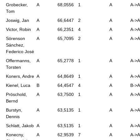
Grobecker,
A
68,0556
1
A
A->A
Tom
Joswig, Jan
A
66,6447
2
A
A->A
Victor, Robin
A
66,2351
4
A
A->A
Sörenson
A
65,7095
2
A
A->A
Sánchez,
Federico José
Offermanns,
A
65,2778
1
A
A->A
Torsten
Koners, Andre
A
64,8649
1
A
A->A
Kienel, Luca
B
64,4547
4
A
B->A
Pröschold,
A
63,7500
1
A
A->A
Bernd
Burstyn,
A
63,5135
1
A
A->A
Dennis
Schlatt, Jakob
A
63,5135
1
A
A->A
Konecny,
A
62,9539
7
A
A->A