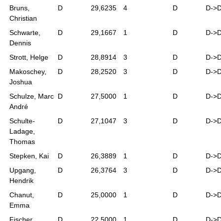
Bruns,
D
29,6235
4
D
D->
Christian
Schwarte,
D
29,1667
1
D
D->
Dennis
Strott, Helge
D
28,8914
3
D
D->
Makoschey,
D
28,2520
3
D
D->
Joshua
Schulze, Marc
D
27,5000
1
D
D->
André
Schulte-
D
27,1047
3
D
D->
Ladage,
Thomas
Stepken, Kai
D
26,3889
1
D
D->
Upgang,
D
26,3764
3
D
D->
Hendrik
Chanut,
D
25,0000
1
D
D->
Emma
Fischer,
D
22,5000
1
D
D->