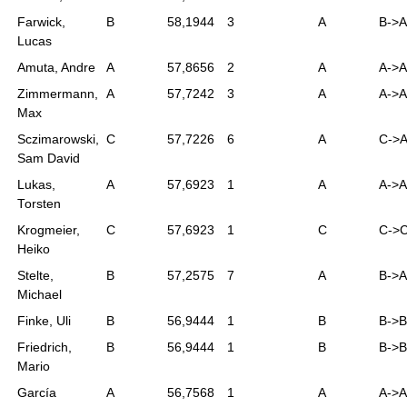
Farwick,
B
58,1944
3
A
B->A
Lucas
Amuta, Andre
A
57,8656
2
A
A->A
Zimmermann,
A
57,7242
3
A
A->A
Max
Sczimarowski,
C
57,7226
6
A
C->
Sam David
Lukas,
A
57,6923
1
A
A->A
Torsten
Krogmeier,
C
57,6923
1
C
C->
Heiko
Stelte,
B
57,2575
7
A
B->A
Michael
Finke, Uli
B
56,9444
1
B
B->B
Friedrich,
B
56,9444
1
B
B->B
Mario
García
A
56,7568
1
A
A->A