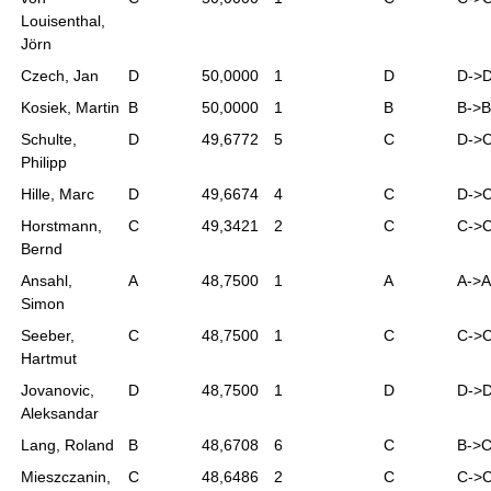
Louisenthal,
Jörn
Czech, Jan
D
50,0000
1
D
D->
Kosiek, Martin
B
50,0000
1
B
B->B
Schulte,
D
49,6772
5
C
D->
Philipp
Hille, Marc
D
49,6674
4
C
D->
Horstmann,
C
49,3421
2
C
C->
Bernd
Ansahl,
A
48,7500
1
A
A->A
Simon
Seeber,
C
48,7500
1
C
C->
Hartmut
Jovanovic,
D
48,7500
1
D
D->
Aleksandar
Lang, Roland
B
48,6708
6
C
B->
Mieszczanin,
C
48,6486
2
C
C->