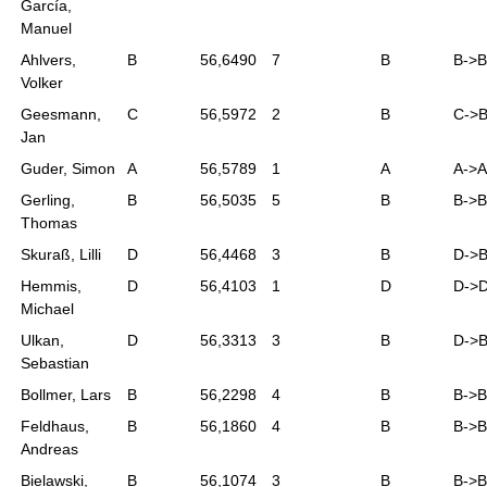
García,
Manuel
Ahlvers,
B
56,6490
7
B
B->B
Volker
Geesmann,
C
56,5972
2
B
C->
Jan
Guder, Simon
A
56,5789
1
A
A->A
Gerling,
B
56,5035
5
B
B->B
Thomas
Skuraß, Lilli
D
56,4468
3
B
D->
Hemmis,
D
56,4103
1
D
D->
Michael
Ulkan,
D
56,3313
3
B
D->
Sebastian
Bollmer, Lars
B
56,2298
4
B
B->B
Feldhaus,
B
56,1860
4
B
B->B
Andreas
Bielawski,
B
56,1074
3
B
B->B