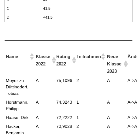
C
41,5
D
<41,5
Name
Klasse
Rating
Teilnahmen
Neue
Änd
2022
2022
Klasse
2023
Meyer zu
A
75,1096
2
A
A->A
Düttingdorf,
Tobias
Horstmann,
A
74,3243
1
A
A->A
Philipp
Haase, Dirk
A
72,2222
1
A
A->A
Hacker,
A
70,9028
2
A
A->A
Benjamin