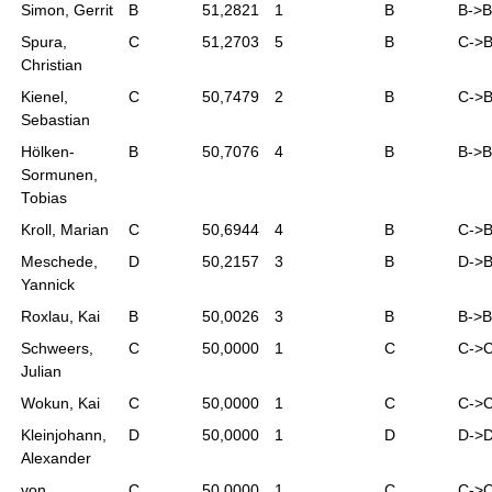
Simon, Gerrit
B
51,2821
1
B
B->B
Spura,
C
51,2703
5
B
C->
Christian
Kienel,
C
50,7479
2
B
C->
Sebastian
Hölken-
B
50,7076
4
B
B->B
Sormunen,
Tobias
Kroll, Marian
C
50,6944
4
B
C->
Meschede,
D
50,2157
3
B
D->
Yannick
Roxlau, Kai
B
50,0026
3
B
B->B
Schweers,
C
50,0000
1
C
C->
Julian
Wokun, Kai
C
50,0000
1
C
C->
Kleinjohann,
D
50,0000
1
D
D->
Alexander
von
C
50,0000
1
C
C->