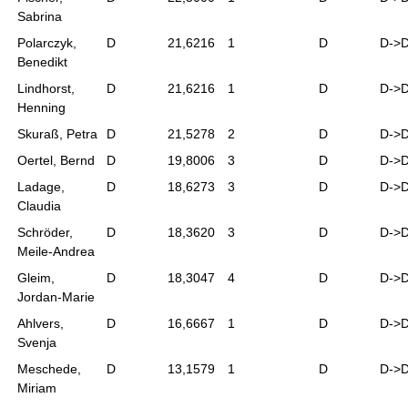
Sabrina
Polarczyk,
D
21,6216
1
D
D->
Benedikt
Lindhorst,
D
21,6216
1
D
D->
Henning
Skuraß, Petra
D
21,5278
2
D
D->
Oertel, Bernd
D
19,8006
3
D
D->
Ladage,
D
18,6273
3
D
D->
Claudia
Schröder,
D
18,3620
3
D
D->
Meile-Andrea
Gleim,
D
18,3047
4
D
D->
Jordan-Marie
Ahlvers,
D
16,6667
1
D
D->
Svenja
Meschede,
D
13,1579
1
D
D->
Miriam