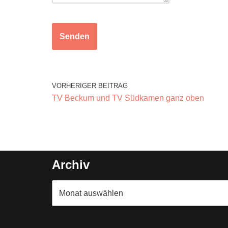
Senden
VORHERIGER BEITRAG
TV Beckum und TV Südkamen ganz oben
Archiv