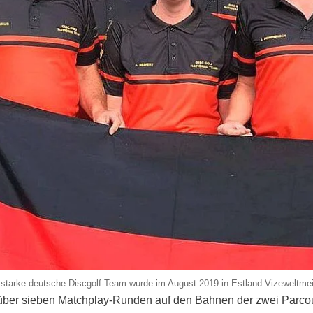
starke deutsche Discgolf-Team wurde im August 2019 in Estland Vizeweltmei
 über sieben Matchplay-Runden auf den Bahnen der zwei Parc