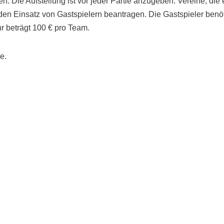
. Die Aufstellung ist vor jeder Partie anzugeben. Vereine, die 
den Einsatz von Gastspielern beantragen. Die Gastspieler benöt
r beträgt 100 € pro Team.
e.