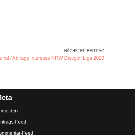
NÄCHSTER BEITRAG
ufruf / Abfrage Interesse NRW Discgolf Liga 2020
eta
nmelden
intrags-Feed
ommentar-Feed