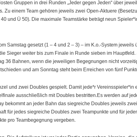
losten Gruppen in drei Runden „Jeder gegen Jeden“ über jewei
. Zu einem Team gehören jeweils zwei Open-Aktuere (Besetzun
Ü 40 und Ü 50). Die maximale Teamstärke beträgt neun Spieler*
m Samstag gesetzt (1 – 4 und 2 – 3) – im K.o.-System jeweils 
die Sieger weiter bis zum Finale in Runde sieben im Hauptfeld.
 Tag 36 Bahnen, wenn die jeweiligen Begegnungen nicht vorzeit
ntschieden und am Sonntag steht beim Erreichen von fünf Punkte
l und zwei Doubles gespielt. Damit jede*r Vereinsspieler*in e
lfinale ausschließlich mit Doubles bestritten.Es werden auf je
lay bekommt an jeder Bahn das siegreiche Doubles jeweils zwei 
ft für jedes siegreiche Doubles zwei Teampunkte und für jeden
nkte pro Teambegegnung vergeben.