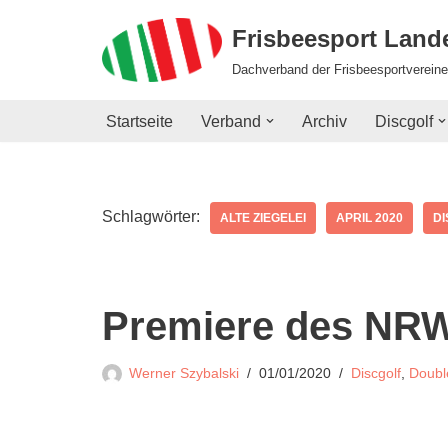
Frisbeesport Lan
Zum
Dachverband der Frisbeesportvereine
Inhalt
springen
Startseite
Verband
Archiv
Discgolf
Schlagwörter:
ALTE ZIEGELEI
APRIL 2020
D
Premiere des NRW
Werner Szybalski
01/01/2020
Discgolf
,
Doubl