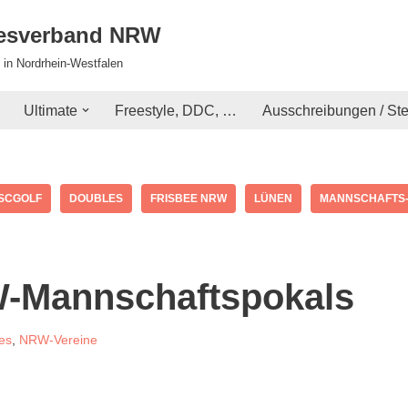
desverband NRW
 in Nordrhein-Westfalen
Ultimate
Freestyle, DDC, …
Ausschreibungen / St
ISCGOLF
DOUBLES
FRISBEE NRW
LÜNEN
MANNSCHAFTS
-Mannschaftspokals
es
,
NRW-Vereine