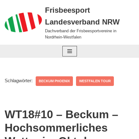
Frisbeesport
Zum
Landesverband NRW
Inhalt
springen
Dachverband der Frisbeesportvereine in
Nordrhein-Westfalen
Schlagwörter:
BECKUM PHOENIX
WESTFALEN TOUR
WT18#10 – Beckum –
Hochsommerliches