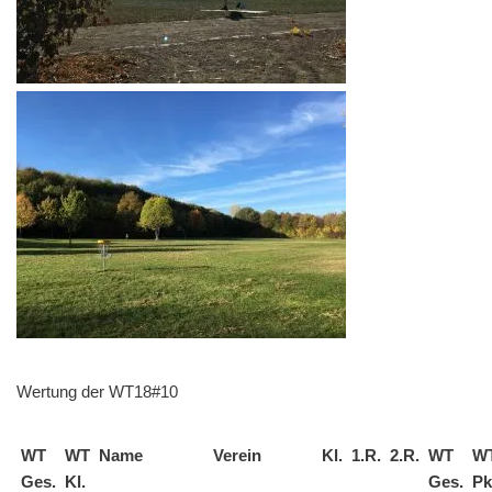
Wertung der WT18#10
WT
WT
Name
Verein
Kl.
1.R.
2.R.
WT
W
Ges.
Kl.
Ges.
Pk