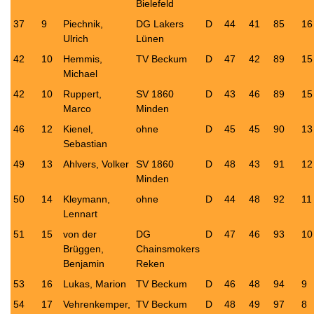
Bielefeld
37
9
Piechnik,
DG Lakers
D
44
41
85
16
Ulrich
Lünen
42
10
Hemmis,
TV Beckum
D
47
42
89
15
Michael
42
10
Ruppert,
SV 1860
D
43
46
89
15
Marco
Minden
46
12
Kienel,
ohne
D
45
45
90
13
Sebastian
49
13
Ahlvers, Volker
SV 1860
D
48
43
91
12
Minden
50
14
Kleymann,
ohne
D
44
48
92
11
Lennart
51
15
von der
DG
D
47
46
93
10
Brüggen,
Chainsmokers
Benjamin
Reken
53
16
Lukas, Marion
TV Beckum
D
46
48
94
9
54
17
Vehrenkemper,
TV Beckum
D
48
49
97
8