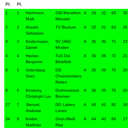
Pl.
Pl.
1
1
Hartmann,
GW Marathon
A
28
32
60
30
Maik
Münster
2
2
Ansahl,
TV Beckum
A
32
31
63
26
Sebastian
3
3
Kindermann,
SV 1860
A
36
35
71
23
Daniel
Minden
4
4
Hacker,
TuS Ost
A
36
36
72
21
Benjamin
Bielefeld
8
5
Ostendarp,
DG
A
36
39
75
20
Sven
Chainsmokers
Reken
8
5
Konecny,
Drehmoment
A
36
39
75
20
Christoph Lux
Bremen
27
7
Stenzel,
DG Lakers
A
40
42
82
18
Andreas
Lünen
34
8
Krebin,
Grün-Weiß
A
44
40
84
17
Matthias
Kley