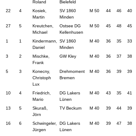
Roland
Bielefeld
22
4
Kosiek,
SV 1860
M 50
44
46
40
Martin
Minden
27
5
Kreutchen,
Ostsee DG
M 50
45
48
45
Michael
Kellenhusen
1
1
Kindermann,
SV 1860
M 40
36
35
33
Daniel
Minden
3
2
Mischke,
GW Kley
M 40
36
37
38
Frank
5
3
Konecny,
Drehmoment
M 40
36
39
39
Christoph
Bremen
Lux
10
4
Friedrich,
DG Lakers
M 40
43
35
41
Mario
Lünen
13
5
Skuraß,
TV Beckum
M 40
39
44
39
Jörn
16
6
Schwingeler,
DG Lakers
M 40
39
47
38
Jürgen
Lünen