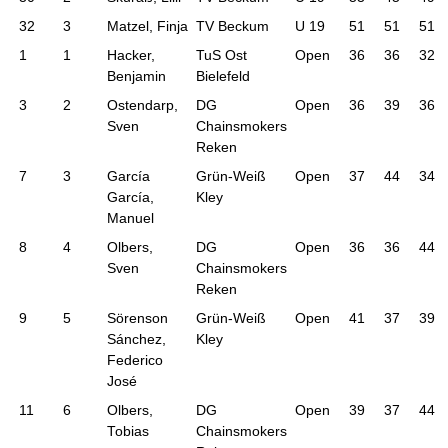
32
3
Matzel, Finja
TV Beckum
U 19
51
51
51
1
1
Hacker,
TuS Ost
Open
36
36
32
Benjamin
Bielefeld
3
2
Ostendarp,
DG
Open
36
39
36
Sven
Chainsmokers
Reken
7
3
García
Grün-Weiß
Open
37
44
34
García,
Kley
Manuel
8
4
Olbers,
DG
Open
36
36
44
Sven
Chainsmokers
Reken
9
5
Sörenson
Grün-Weiß
Open
41
37
39
Sánchez,
Kley
Federico
José
11
6
Olbers,
DG
Open
39
37
44
Tobias
Chainsmokers