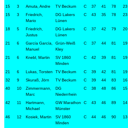
15
3
Amuta, Andre
TV Beckum
C
37
41
78
23
15
3
Friedrich,
DG Lakers
C
43
35
78
23
Mario
Lünen
18
5
Friedrich,
DG Lakers
C
37
42
79
20
Justus
Lünen
21
6
García García,
Grün-Weiß
C
37
44
81
19
Manuel
Kley
21
6
Knebl, Martin
SV 1860
C
42
39
81
19
Minden
21
6
Lukas, Torsten
TV Beckum
C
39
42
81
19
32
9
Skuraß, Jörn
TV Beckum
C
39
44
83
16
40
10
Zimmermann,
DG
C
38
48
86
15
Marc
Niederrhein
42
11
Hartmann,
GW Marathon
C
43
46
89
14
Michael
Münster
46
12
Kosiek, Martin
SV 1860
C
44
46
90
13
Minden