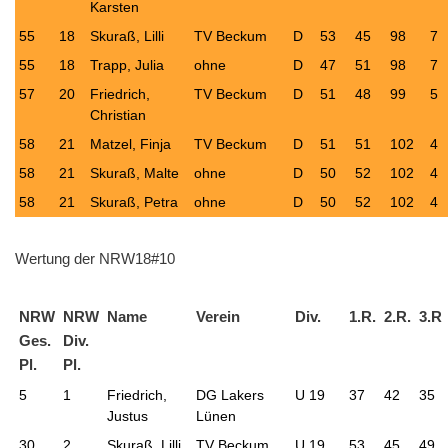
Karsten
55
18
Skuraß, Lilli
TV Beckum
D
53
45
98
7
55
18
Trapp, Julia
ohne
D
47
51
98
7
57
20
Friedrich,
TV Beckum
D
51
48
99
5
Christian
58
21
Matzel, Finja
TV Beckum
D
51
51
102
4
58
21
Skuraß, Malte
ohne
D
50
52
102
4
58
21
Skuraß, Petra
ohne
D
50
52
102
4
Wertung der NRW18#10
NRW
NRW
Name
Verein
Div.
1.R.
2.R.
3.R
Ges.
Div.
Pl.
Pl.
5
1
Friedrich,
DG Lakers
U 19
37
42
35
Justus
Lünen
30
2
Skuraß, Lilli
TV Beckum
U 19
53
45
49