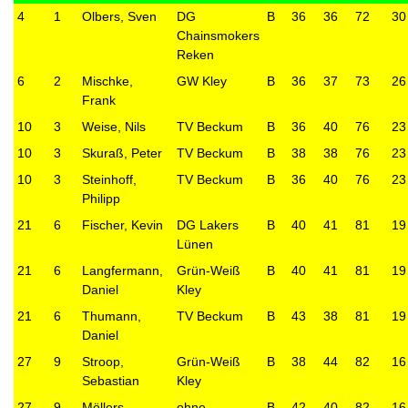
4
1
Olbers, Sven
DG
B
36
36
72
30
Chainsmokers
Reken
6
2
Mischke,
GW Kley
B
36
37
73
26
Frank
10
3
Weise, Nils
TV Beckum
B
36
40
76
23
10
3
Skuraß, Peter
TV Beckum
B
38
38
76
23
10
3
Steinhoff,
TV Beckum
B
36
40
76
23
Philipp
21
6
Fischer, Kevin
DG Lakers
B
40
41
81
19
Lünen
21
6
Langfermann,
Grün-Weiß
B
40
41
81
19
Daniel
Kley
21
6
Thumann,
TV Beckum
B
43
38
81
19
Daniel
27
9
Stroop,
Grün-Weiß
B
38
44
82
16
Sebastian
Kley
27
9
Möllers,
ohne
B
42
40
82
16