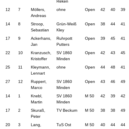
Reken
12
7
Möllers,
ohne
Open
42
40
39
Andreas
14
8
Stroop,
Grün-Weiß
Open
38
44
41
Sebastian
Kley
17
9
Ackerhans,
Ruhrpott
Open
39
45
41
Jan
Putters
22
10
Kranzusch,
SV 1860
Open
42
43
45
Kristoffer
Minden
25
11
Kleymann,
ohne
Open
44
48
41
Lennart
27
12
Ruppert,
SV 1860
Open
43
46
49
Marco
Minden
14
1
Knebl,
SV 1860
M 50
42
39
42
Martin
Minden
17
2
Skuraß,
TV Beckum
M 50
38
38
49
Peter
20
3
Lang,
TuS Ost
M 50
40
44
44