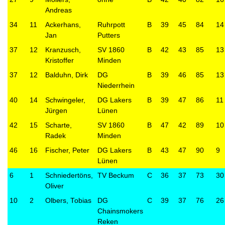
Andreas
34
11
Ackerhans,
Ruhrpott
B
39
45
84
14
Jan
Putters
37
12
Kranzusch,
SV 1860
B
42
43
85
13
Kristoffer
Minden
37
12
Balduhn, Dirk
DG
B
39
46
85
13
Niederrhein
40
14
Schwingeler,
DG Lakers
B
39
47
86
11
Jürgen
Lünen
42
15
Scharte,
SV 1860
B
47
42
89
10
Radek
Minden
46
16
Fischer, Peter
DG Lakers
B
43
47
90
9
Lünen
6
1
Schniedertöns,
TV Beckum
C
36
37
73
30
Oliver
10
2
Olbers, Tobias
DG
C
39
37
76
26
Chainsmokers
Reken