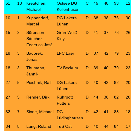
51
13
Kreutchen,
Ostsee DG
C
45
48
93
12
Michael
Kellenhusen
10
1
Krippendorf,
DG Lakers
D
38
38
76
30
Marcel
Lünen
15
2
Sörenson
Grün-Weiß
D
41
37
78
26
Sánchez,
Kley
Federico José
18
3
Badorek,
LFC Laer
D
37
42
79
23
Jonas
18
3
Thumann,
TV Beckum
D
39
40
79
23
Jannik
27
5
Piechnik, Ralf
DG Lakers
D
40
42
82
20
Lünen
27
5
Rehder, Dirk
Ruhrpott
D
44
38
82
20
Putters
32
7
Sinne, Michael
DG
D
42
41
83
18
Lüdinghausen
34
8
Lang, Roland
TuS Ost
D
40
44
84
17