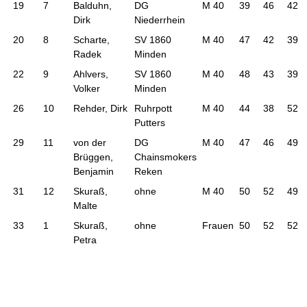
19
7
Balduhn,
DG
M 40
39
46
42
Dirk
Niederrhein
20
8
Scharte,
SV 1860
M 40
47
42
39
Radek
Minden
22
9
Ahlvers,
SV 1860
M 40
48
43
39
Volker
Minden
26
10
Rehder, Dirk
Ruhrpott
M 40
44
38
52
Putters
29
11
von der
DG
M 40
47
46
49
Brüggen,
Chainsmokers
Benjamin
Reken
31
12
Skuraß,
ohne
M 40
50
52
49
Malte
33
1
Skuraß,
ohne
Frauen
50
52
52
Petra