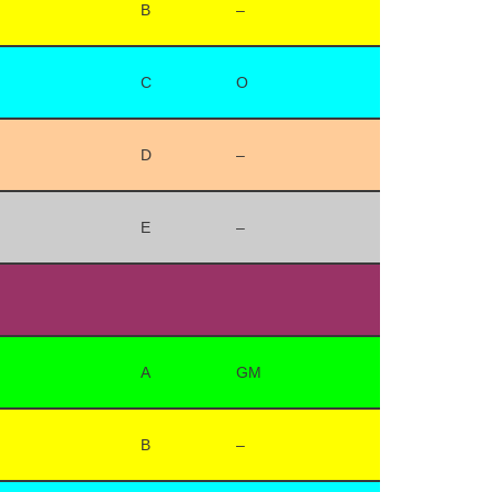
B
–
C
O
D
–
E
–
A
GM
B
–