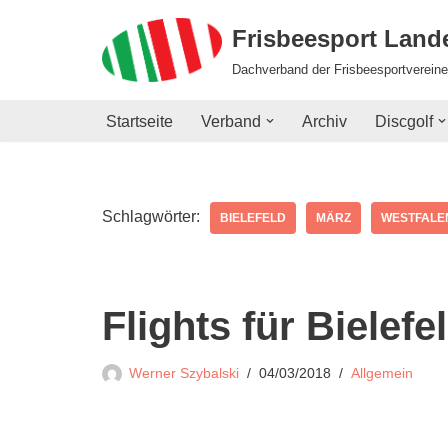
Frisbeesport Lan
Zum
Dachverband der Frisbeesportvereine
Inhalt
springen
Startseite
Verband
Archiv
Discgolf
Schlagwörter:
BIELEFELD
MÄRZ
WESTFALE
Flights für Bielef
Werner Szybalski
04/03/2018
Allgemein