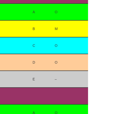
A
O
B
M
C
O
D
O
E
–
A
O