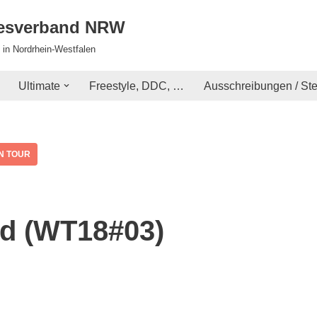
desverband NRW
 in Nordrhein-Westfalen
Ultimate
Freestyle, DDC, …
Ausschreibungen / St
N TOUR
eld (WT18#03)