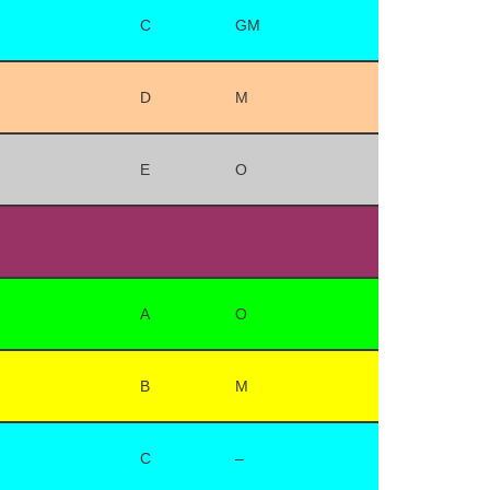
C
GM
D
M
E
O
A
O
B
M
C
–