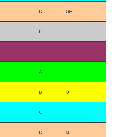
D
GM
E
–
A
–
B
O
C
–
D
M