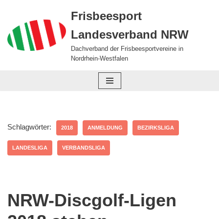
Frisbeesport
Zum
Landesverband NRW
Inhalt
springen
Dachverband der Frisbeesportvereine in
Nordrhein-Westfalen
Schlagwörter:
2018
ANMELDUNG
BEZIRKSLIGA
LANDESLIGA
VERBANDSLIGA
NRW-Discgolf-Ligen