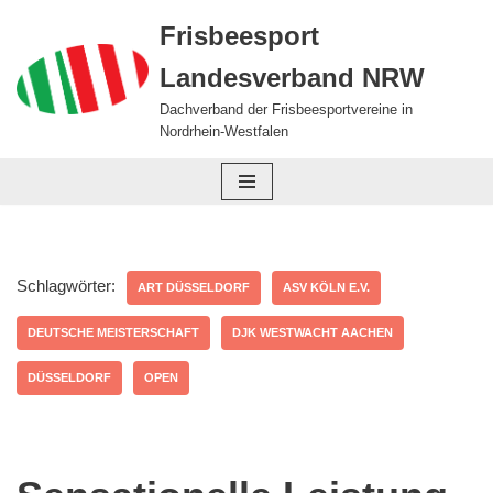
Frisbeesport
Zum
Landesverband NRW
Inhalt
springen
Dachverband der Frisbeesportvereine in
Nordrhein-Westfalen
Schlagwörter:
ART DÜSSELDORF
ASV KÖLN E.V.
DEUTSCHE MEISTERSCHAFT
DJK WESTWACHT AACHEN
DÜSSELDORF
OPEN