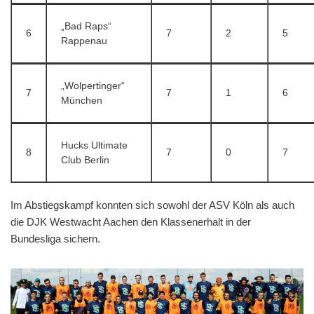
„Bad Raps“
6
7
2
5
Rappenau
„Wolpertinger“
7
7
1
6
München
Hucks Ultimate
8
7
0
7
Club Berlin
Im Abstiegskampf konnten sich sowohl der ASV Köln als auch
die DJK Westwacht Aachen den Klassenerhalt in der
Bundesliga sichern.