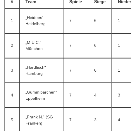
#
Team
Spiele
Siege
Niede
„Heidees“
1
7
6
1
Heidelberg
„M.U.C.“
2
7
6
1
München
„Hardfisch“
3
7
6
1
Hamburg
„Gummibärchen“
4
7
4
3
Eppelheim
„Frank N.“ (SG
5
7
3
4
Franken)