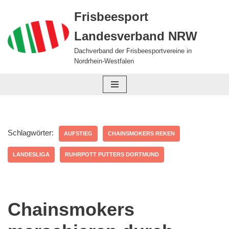
Frisbeesport
Zum
Landesverband NRW
Inhalt
springen
Dachverband der Frisbeesportvereine in
Nordrhein-Westfalen
Schlagwörter:
AUFSTIEG
CHAINSMOKERS REKEN
LANDESLIGA
RUHRPOTT PUTTERS DORTMUND
Chainsmokers