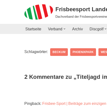
Frisbeesport Lan
Zum
Dachverband der Frisbeesportvereine
Inhalt
springen
Startseite
Verband
Archiv
Discgolf
Schlagwörter:
BECKUM
PHOENIXPARK
WES
2 Kommentare zu „Titeljagd i
Pingback:
Frisbee-Sport | Beiträge zum einzige