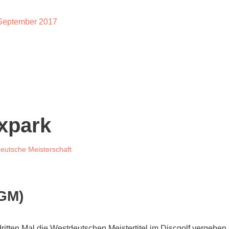
, September 2017
ixpark
eutsche Meisterschaft
DGM)
en Mal die Westdeutschen Meistertitel im Discgolf vergeben.