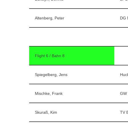
Altenberg, Peter
DG 
Flight 6 / Bahn 8
Spiegelberg, Jens
Huck
Mischke, Frank
GW 
Skuraß, Kim
TV 