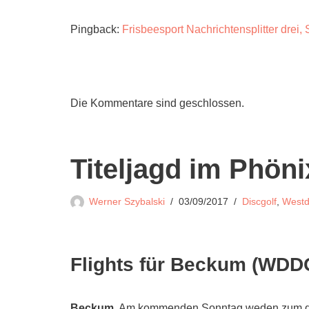
Pingback:
Frisbeesport Nachrichtensplitter drei
Die Kommentare sind geschlossen.
Titeljagd im Phön
Werner Szybalski
03/09/2017
Discgolf
,
Westd
Flights für Beckum (WD
Beckum.
Am kommenden Sonntag weden zum dritt