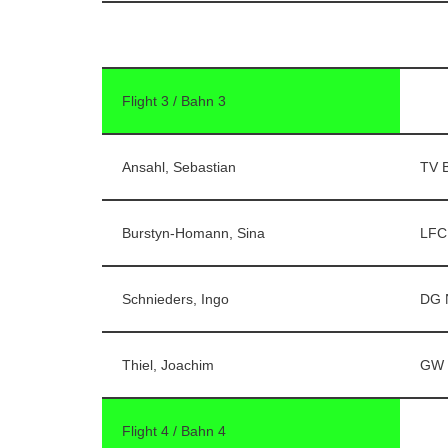
Flight 3 / Bahn 3
Ansahl, Sebastian
TV 
Burstyn-Homann, Sina
LFC
Schnieders, Ingo
DG 
Thiel, Joachim
GW 
Flight 4 / Bahn 4