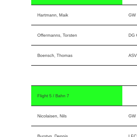
Hartmann, Maik
GW 
Offermanns, Torsten
DG 
Boensch, Thomas
ASV
Flight 5 / Bahn 7
Nicolaisen, Nils
GW 
Burstyn, Dennis
LFC