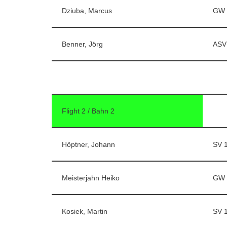
Dziuba, Marcus
GW 
Benner, Jörg
ASV
Flight 2 / Bahn 2
Höptner, Johann
SV 
Meisterjahn Heiko
GW 
Kosiek, Martin
SV 