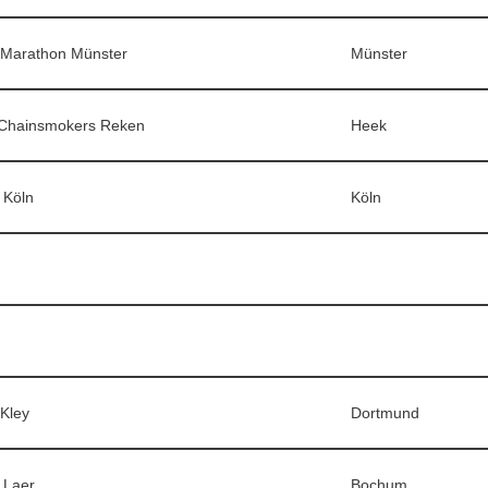
Marathon Münster
Münster
Chainsmokers Reken
Heek
 Köln
Köln
Kley
Dortmund
 Laer
Bochum