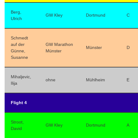
Berg,
GW Kley
Dortmund
C
Ulrich
Schmedt
auf der
GW Marathon
Münster
D
Günne,
Münster
Susanne
Mihaljevic,
ohne
Mühlheim
E
Ilija
Flight 4
Stroot,
GW Kley
Dortmund
A
David