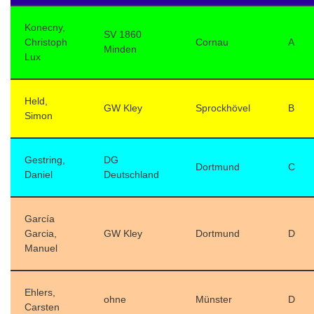
Konecny,
SV 1860
Christoph
Cornau
A
Minden
Lux
Held,
GW Kley
Sprockhövel
B
Simon
Gestring,
DG
Dortmund
C
Daniel
Deutschland
García
Garcia,
GW Kley
Dortmund
D
Manuel
Ehlers,
ohne
Münster
D
Carsten