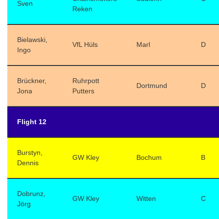
Sven
Reken
Bielawski,
VfL Hüls
Marl
D
Ingo
Brückner,
Ruhrpott
Dortmund
D
Jona
Putters
Flight 12
Burstyn,
GW Kley
Bochum
B
Dennis
Dobrunz,
GW Kley
Witten
C
Jörg