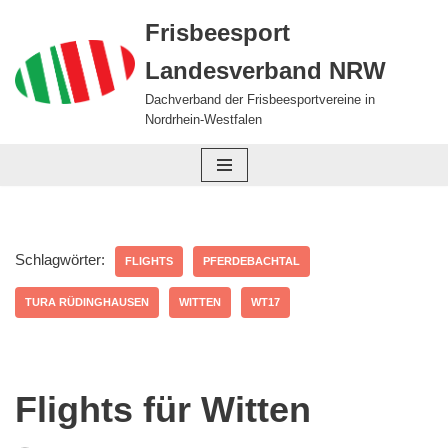
Frisbeesport
Zum
Landesverband NRW
Inhalt
springen
Dachverband der Frisbeesportvereine in
Nordrhein-Westfalen
Schlagwörter:
FLIGHTS
PFERDEBACHTAL
TURA RÜDINGHAUSEN
WITTEN
WT17
Flights für Witten