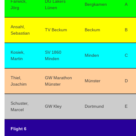
Farwick,
DG Lakers
Bergkamen
A
Jörg
Lünen
Ansahl,
TV Beckum
Beckum
B
Sebastian
Kosiek,
SV 1860
Minden
C
Martin
Minden
Thiel,
GW Marathon
Münster
D
Joachim
Münster
Schuster,
GW Kley
Dortmund
E
Marcel
Flight 6