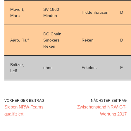
Mevert,
SV 1860
Hiddenhausen
D
Marc
Minden
DG Chain
Ääro, Ralf
Smokers
Reken
D
Reken
Baltzer,
ohne
Erkelenz
E
Leif
VORHERIGER BEITRAG
NÄCHSTER BEITRAG
Sieben NRW-Teams
Zwischenstand NRW-GT-
qualifiziert
Wertung 2017