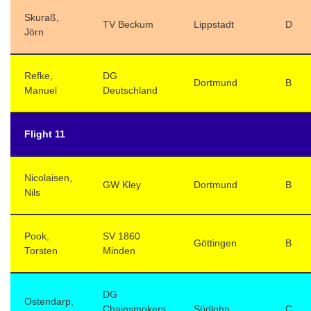
Skuraß,
TV Beckum
Lippstadt
D
Jörn
Refke,
DG
Dortmund
B
Manuel
Deutschland
Flight 11
Nicolaisen,
GW Kley
Dortmund
B
Nils
Pook,
SV 1860
Göttingen
B
Torsten
Minden
DG
Ostendarp,
Chainsmokers
Südlohn
C