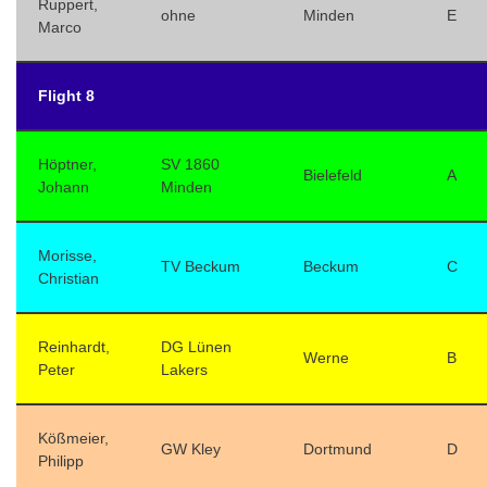
Ruppert,
ohne
Minden
E
Marco
Flight 8
Höptner,
SV 1860
Bielefeld
A
Johann
Minden
Morisse,
TV Beckum
Beckum
C
Christian
Reinhardt,
DG Lünen
Werne
B
Peter
Lakers
Kößmeier,
GW Kley
Dortmund
D
Philipp