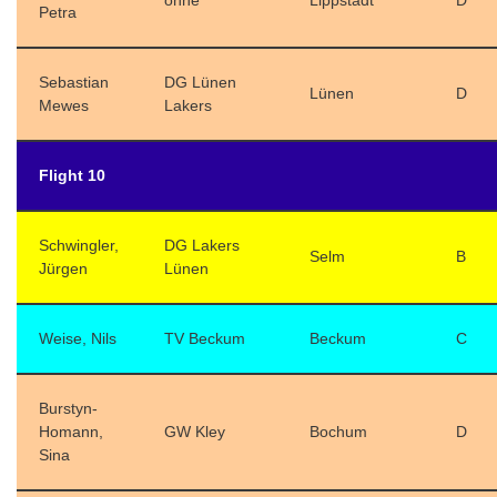
ohne
Lippstadt
D
Petra
Sebastian
DG Lünen
Lünen
D
Mewes
Lakers
Flight 10
Schwingler,
DG Lakers
Selm
B
Jürgen
Lünen
Weise, Nils
TV Beckum
Beckum
C
Burstyn-
Homann,
GW Kley
Bochum
D
Sina