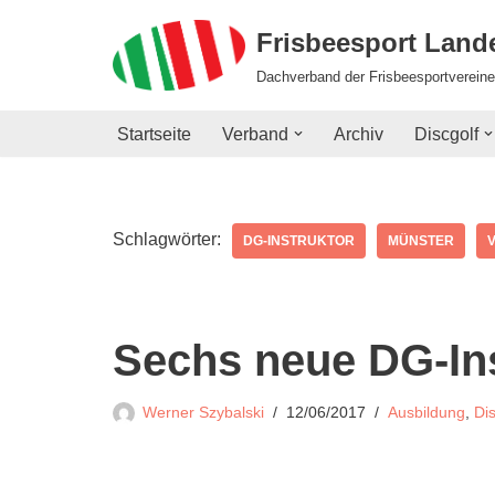
Frisbeesport Lan
Zum
Dachverband der Frisbeesportvereine
Inhalt
springen
Startseite
Verband
Archiv
Discgolf
Schlagwörter:
DG-INSTRUKTOR
MÜNSTER
Sechs neue DG-In
Werner Szybalski
12/06/2017
Ausbildung
,
Dis