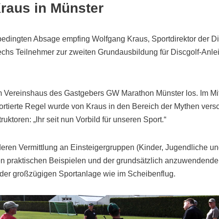
raus in Münster
sbedingten Absage empfing Wolfgang Kraus, Sportdirektor der D
s Teilnehmer zur zweiten Grundausbildung für Discgolf-Anleit
m Vereinshaus des Gastgebers GW Marathon Münster los. Im Mitt
rtierte Regel wurde von Kraus in den Bereich der Mythen vers
uktoren: „Ihr seit nun Vorbild für unseren Sport.“
ren Vermittlung an Einsteigergruppen (Kinder, Jugendliche un
len praktischen Beispielen und der grundsätzlich anzuwendenden
 der großzügigen Sportanlage wie im Scheibenflug.