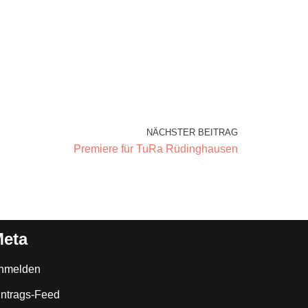
NÄCHSTER BEITRAG
Premiere für TuRa Rüdinghausen
eta
nmelden
intrags-Feed