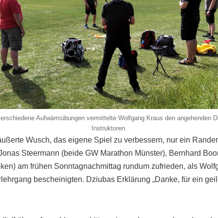
erschiedene Aufwärmübungen vermittelte Wolfgang Kraus den angehenden Di
Instruktoren.
eäußerte Wusch, das eigene Spiel zu verbessern, nur ein Rand
 Jonas Steermann (beide GW Marathon Münster), Bernhard Boor
en) am frühen Sonntagnachmittag rundum zufrieden, als Wolf
orlehrgang bescheinigten. Dziubas Erklärung „Danke, für ein g