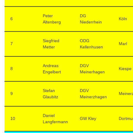
Peter
DG
6
Köln
Altenberg
Niederrhein
Siegfried
ODG
7
Marl
Metter
Kellenhusen
Andreas
DGV
8
Kiespe
Engelbert
Meinerhagen
Stefan
DGV
9
Meiner
Glaubitz
Meinerzhagen
Daniel
10
GW Kley
Dortmu
Langfermann