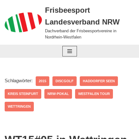
Frisbeesport
Zum
Landesverband NRW
Inhalt
springen
Dachverband der Frisbeesportvereine in
Nordrhein-Westfalen
Schlagwörter:
2015
DISCGOLF
HADDORFER SEEN
KREIS STEINFURT
NRW-POKAL
WESTFALEN TOUR
WETTRINGEN