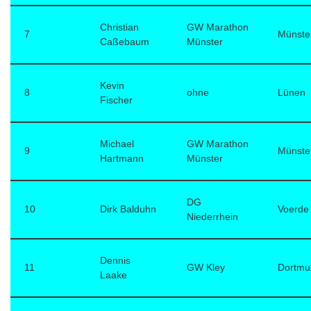
Christian
GW Marathon
7
Münste
Caßebaum
Münster
Kevin
8
ohne
Lünen
Fischer
Michael
GW Marathon
9
Münste
Hartmann
Münster
DG
10
Dirk Balduhn
Voerde
Niederrhein
Dennis
11
GW Kley
Dortmu
Laake