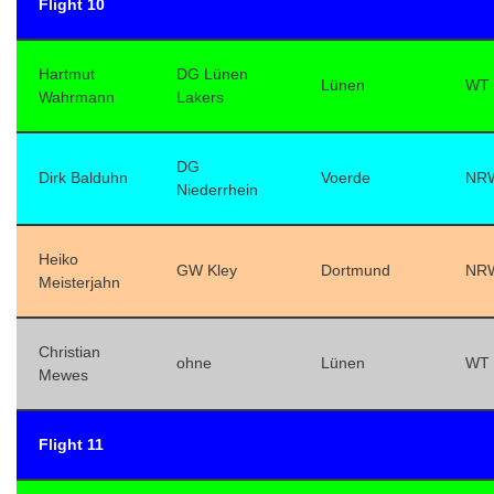
Flight 10
Hartmut
DG Lünen
Lünen
WT
Wahrmann
Lakers
DG
Dirk Balduhn
Voerde
NR
Niederrhein
Heiko
GW Kley
Dortmund
NR
Meisterjahn
Christian
ohne
Lünen
WT
Mewes
Flight 11