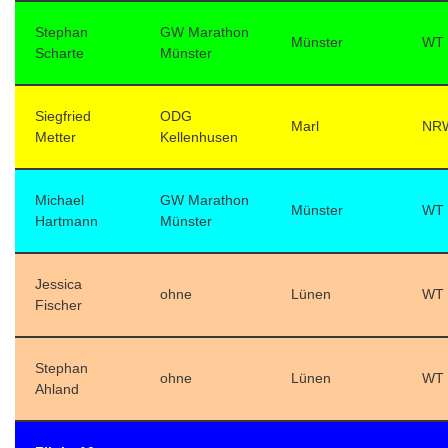
Stephan
GW Marathon
Münster
WT
Scharte
Münster
Siegfried
ODG
Marl
NR
Metter
Kellenhusen
Michael
GW Marathon
Münster
WT
Hartmann
Münster
Jessica
ohne
Lünen
WT
Fischer
Stephan
ohne
Lünen
WT
Ahland