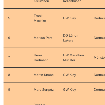
Kreutchen
Kellenhusen
Frank
5
GW Kley
Dortmu
Mischke
DG Lünen
6
Markus Pest
Dortmu
Lakers
Heike
GW Marathon
7
Münste
Hartmann
Münster
8
Martin Knobe
GW Kley
Dortmu
9
Marc Sorgatz
GW Kley
Dortmu
Jessica