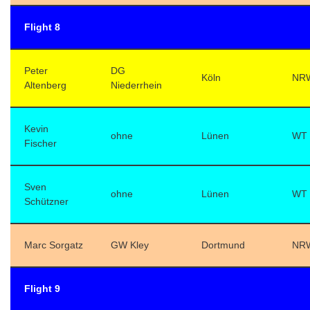
Flight 8
Peter
DG
Köln
NR
Altenberg
Niederrhein
Kevin
ohne
Lünen
WT
Fischer
Sven
ohne
Lünen
WT
Schützner
Marc Sorgatz
GW Kley
Dortmund
NR
Flight 9