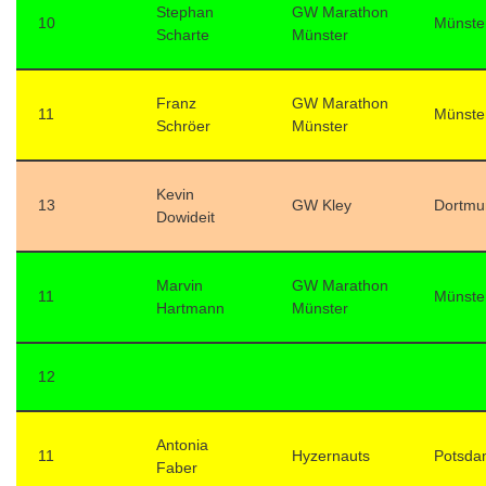
Stephan
GW Marathon
10
Münste
Scharte
Münster
Franz
GW Marathon
11
Münste
Schröer
Münster
Kevin
13
GW Kley
Dortmu
Dowideit
Marvin
GW Marathon
11
Münste
Hartmann
Münster
12
Antonia
11
Hyzernauts
Potsda
Faber