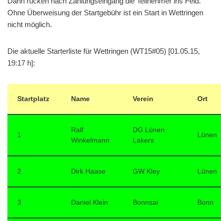
Dann rücken nach Zahlungseingang die Teilnehmer ins Feld.
Ohne Überweisung der Startgebühr ist ein Start in Wettringen
nicht möglich.
Die aktuelle Starterliste für Wettringen (WT15#05) [01.05.15,
19:17 h]:
Startplatz
Name
Verein
Ort
Ralf
DG Lünen
1
Lünen
Winkelmann
Lakers
2
Dirk Haase
GW Kley
Lünen
3
Daniel Klein
Bonnsai
Bonn