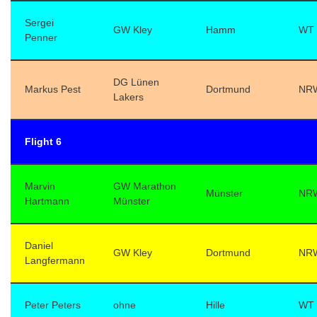
Sergei
GW Kley
Hamm
WT
Penner
DG Lünen
Markus Pest
Dortmund
NR
Lakers
Flight 6
Marvin
GW Marathon
Münster
NR
Hartmann
Münster
Daniel
GW Kley
Dortmund
NR
Langfermann
Peter Peters
ohne
Hille
WT