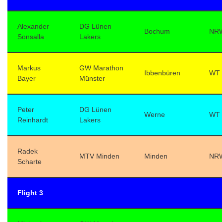
Alexander
DG Lünen
Bochum
NR
Sonsalla
Lakers
Markus
GW Marathon
Ibbenbüren
WT
Bayer
Münster
Peter
DG Lünen
Werne
WT
Reinhardt
Lakers
Radek
MTV Minden
Minden
NR
Scharte
Flight 3