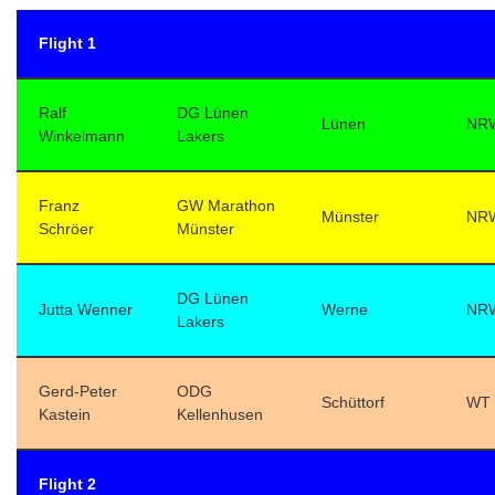
Flight 1
Ralf
DG Lünen
Lünen
NR
Winkelmann
Lakers
Franz
GW Marathon
Münster
NR
Schröer
Münster
DG Lünen
Jutta Wenner
Werne
NR
Lakers
Gerd-Peter
ODG
Schüttorf
WT
Kastein
Kellenhusen
Flight 2