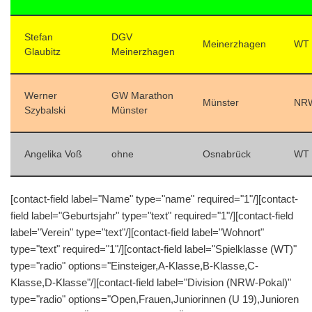
Stefan
DGV
Meinerzhagen
WT
Glaubitz
Meinerzhagen
Werner
GW Marathon
Münster
NR
Szybalski
Münster
Angelika Voß
ohne
Osnabrück
WT
[contact-field label="Name" type="name" required="1"/][contact-
field label="Geburtsjahr" type="text" required="1"/][contact-field
label="Verein" type="text"/][contact-field label="Wohnort"
type="text" required="1"/][contact-field label="Spielklasse (WT)"
type="radio" options="Einsteiger,A-Klasse,B-Klasse,C-
Klasse,D-Klasse"/][contact-field label="Division (NRW-Pokal)"
type="radio" options="Open,Frauen,Juniorinnen (U 19),Junioren