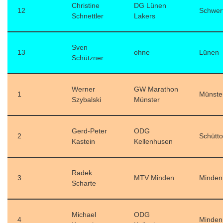
Christine
DG Lünen
12
Schwer
Schnettler
Lakers
Sven
13
ohne
Lünen
Schützner
Werner
GW Marathon
1
Münste
Szybalski
Münster
Gerd-Peter
ODG
2
Schütto
Kastein
Kellenhusen
Radek
3
MTV Minden
Minden
Scharte
Michael
ODG
4
Minden