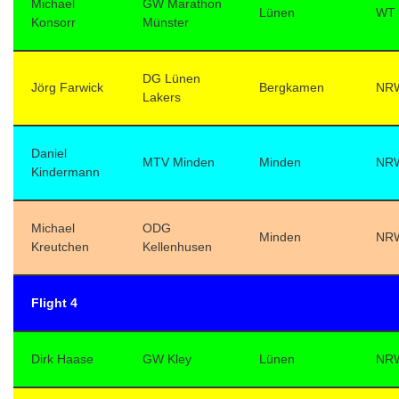
Michael
GW Marathon
Lünen
WT
Konsorr
Münster
DG Lünen
Jörg Farwick
Bergkamen
NR
Lakers
Daniel
MTV Minden
Minden
NR
Kindermann
Michael
ODG
Minden
NR
Kreutchen
Kellenhusen
Flight 4
Dirk Haase
GW Kley
Lünen
NR