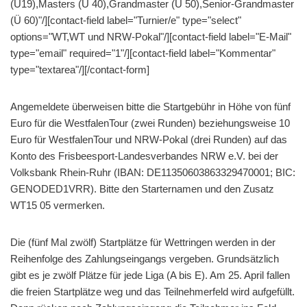
(U19),Masters (Ü 40),Grandmaster (Ü 50),Senior-Grandmaster
(Ü 60)"/][contact-field label="Turnier/e" type="select"
options="WT,WT und NRW-Pokal"/][contact-field label="E-Mail"
type="email" required="1"/][contact-field label="Kommentar"
type="textarea"/][/contact-form]
Angemeldete überweisen bitte die Startgebühr in Höhe von fünf
Euro für die WestfalenTour (zwei Runden) beziehungsweise 10
Euro für WestfalenTour und NRW-Pokal (drei Runden) auf das
Konto des Frisbeesport-Landesverbandes NRW e.V. bei der
Volksbank Rhein-Ruhr (IBAN: DE11350603863329470001; BIC:
GENODED1VRR). Bitte den Starternamen und den Zusatz
WT15 05 vermerken.
Die (fünf Mal zwölf) Startplätze für Wettringen werden in der
Reihenfolge des Zahlungseingangs vergeben. Grundsätzlich
gibt es je zwölf Plätze für jede Liga (A bis E). Am 25. April fallen
die freien Startplätze weg und das Teilnehmerfeld wird aufgefüllt.