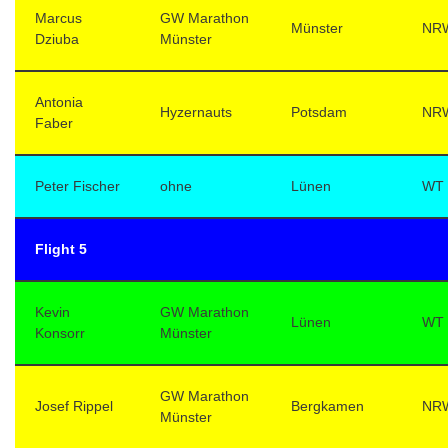
Marcus
GW Marathon
Münster
NR
Dziuba
Münster
Antonia
Hyzernauts
Potsdam
NR
Faber
Peter Fischer
ohne
Lünen
WT
Flight 5
Kevin
GW Marathon
Lünen
WT
Konsorr
Münster
GW Marathon
Josef Rippel
Bergkamen
NR
Münster