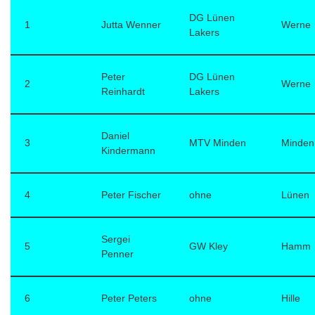
DG Lünen
1
Jutta Wenner
Werne
Lakers
Peter
DG Lünen
2
Werne
Reinhardt
Lakers
Daniel
3
MTV Minden
Minden
Kindermann
4
Peter Fischer
ohne
Lünen
Sergei
5
GW Kley
Hamm
Penner
6
Peter Peters
ohne
Hille