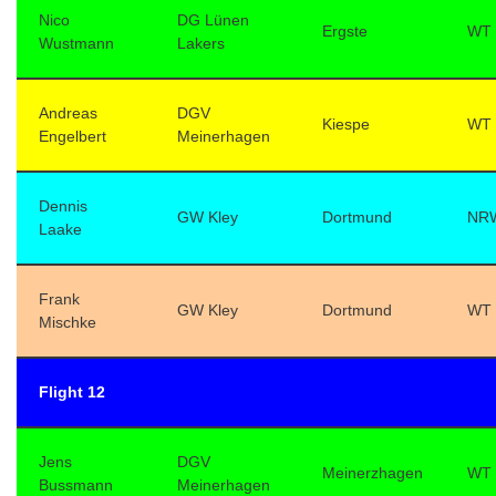
Nico
DG Lünen
Ergste
WT
Wustmann
Lakers
Andreas
DGV
Kiespe
WT
Engelbert
Meinerhagen
Dennis
GW Kley
Dortmund
NR
Laake
Frank
GW Kley
Dortmund
WT
Mischke
Flight 12
Jens
DGV
Meinerzhagen
WT
Bussmann
Meinerhagen