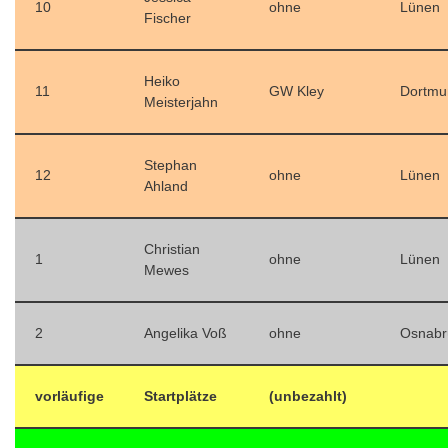
10
ohne
Lünen
Fischer
Heiko
11
GW Kley
Dortmu
Meisterjahn
Stephan
12
ohne
Lünen
Ahland
Christian
1
ohne
Lünen
Mewes
2
Angelika Voß
ohne
Osnabr
vorläufige
Startplätze
(unbezahlt)