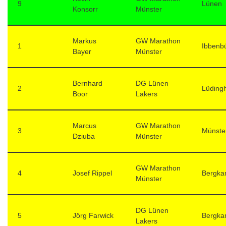
9
Lünen
Konsorr
Münster
Markus
GW Marathon
1
Ibbenb
Bayer
Münster
Bernhard
DG Lünen
2
Lüding
Boor
Lakers
Marcus
GW Marathon
3
Münste
Dziuba
Münster
GW Marathon
4
Josef Rippel
Bergk
Münster
DG Lünen
5
Jörg Farwick
Bergk
Lakers