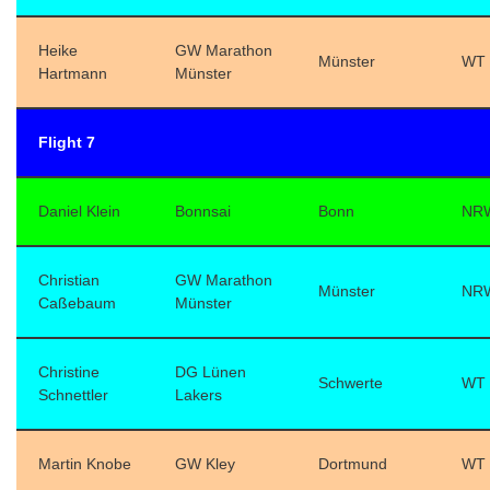
Heike
GW Marathon
Münster
WT
Hartmann
Münster
Flight 7
Daniel Klein
Bonnsai
Bonn
NR
Christian
GW Marathon
Münster
NR
Caßebaum
Münster
Christine
DG Lünen
Schwerte
WT
Schnettler
Lakers
Martin Knobe
GW Kley
Dortmund
WT