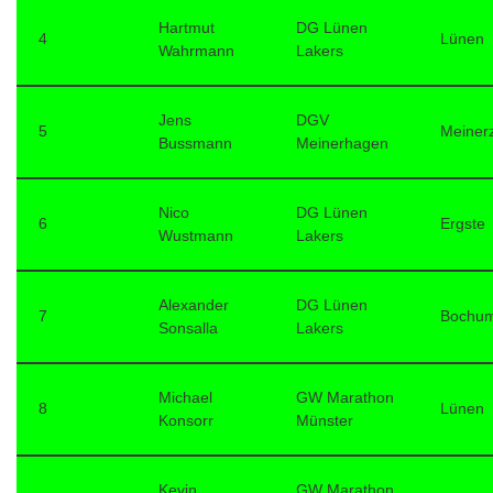
Hartmut
DG Lünen
4
Lünen
Wahrmann
Lakers
Jens
DGV
5
Meiner
Bussmann
Meinerhagen
Nico
DG Lünen
6
Ergste
Wustmann
Lakers
Alexander
DG Lünen
7
Bochu
Sonsalla
Lakers
Michael
GW Marathon
8
Lünen
Konsorr
Münster
Kevin
GW Marathon