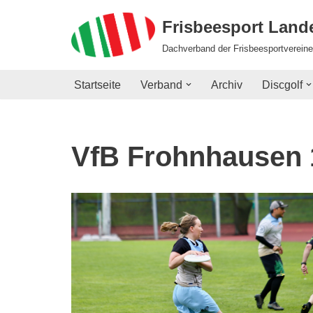
Frisbeesport Lan
Zum
Dachverband der Frisbeesportvereine
Inhalt
springen
Startseite
Verband
Archiv
Discgolf
VfB Frohnhausen 1