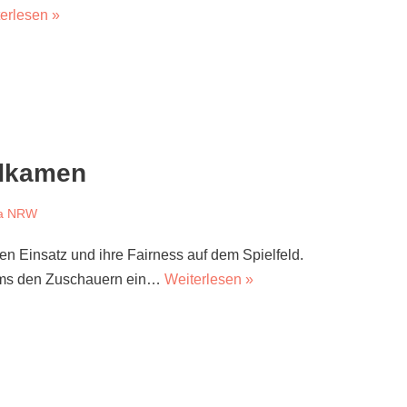
erlesen »
üdkamen
ga NRW
n Einsatz und ihre Fairness auf dem Spielfeld.
eams den Zuschauern ein…
Weiterlesen »