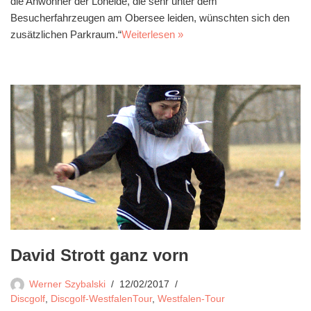
die Anwohner der Loheide, die sehr unter dem
Besucherfahrzeugen am Obersee leiden, wünschten sich den
zusätzlichen Parkraum.“
Weiterlesen »
David Strott ganz vorn
Werner Szybalski
12/02/2017
Discgolf
,
Discgolf-WestfalenTour
,
Westfalen-Tour