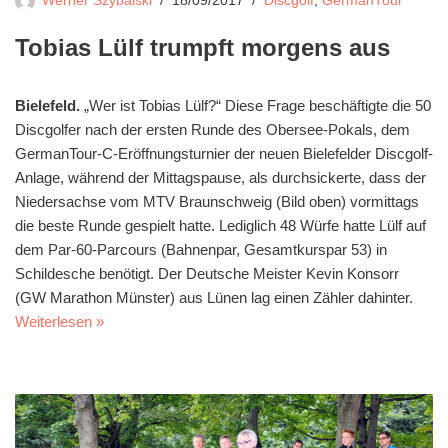
Werner Szybalski
18/09/2017
Discgolf
,
GermanTour
Tobias Lülf trumpft morgens aus
Bielefeld.
„Wer ist Tobias Lülf?“ Diese Frage beschäftigte die 50
Discgolfer nach der ersten Runde des Obersee-Pokals, dem
GermanTour-C-Eröffnungsturnier der neuen Bielefelder Discgolf-
Anlage, während der Mittagspause, als durchsickerte, dass der
Niedersachse vom MTV Braunschweig (Bild oben) vormittags
die beste Runde gespielt hatte. Lediglich 48 Würfe hatte Lülf auf
dem Par-60-Parcours (Bahnenpar, Gesamtkurspar 53) in
Schildesche benötigt. Der Deutsche Meister Kevin Konsorr
(GW Marathon Münster) aus Lünen lag einen Zähler dahinter.
Weiterlesen »