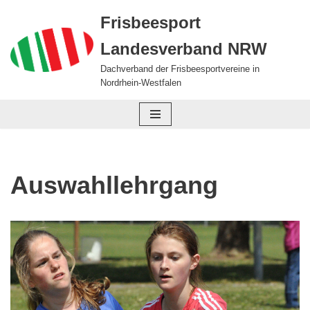
Frisbeesport
Zum
Landesverband NRW
Inhalt
springen
Dachverband der Frisbeesportvereine in
Nordrhein-Westfalen
Auswahllehrgang