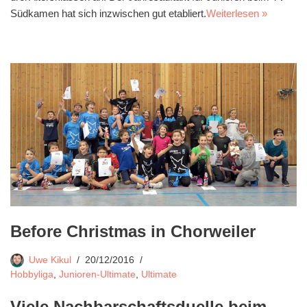
Südkamen hat sich inzwischen gut etabliert.
Weiterlesen »
Before Christmas in Chorweiler
Uwe Kikul
20/12/2016
Hobbyliga
,
Junioren-Ultimate
,
Ultimate
Viele Nachbarschaftsduelle beim