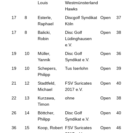
Louis
Westmünsterland
Hawks
17
8
Esterle,
Discgolf Syndikat
Open
37
116
Raphael
Köln
17
8
Balicki,
Disc Golf
Open
38
116
Robin
Lüdinghausen
e.V.
19
10
Müller,
Disc Golf
Open
36
117
Yannik
Syndikat e.V.
19
10
Schepers,
Tus Iserlohn
Open
39
117
Philipp
21
12
Stadtfeld,
FSV Suricates
Open
40
118
Michael
2017 e.V.
22
13
Kurzawa,
ohne
Open
38
119
Timon
26
14
Böttcher,
Disc Golf
Open
40
122
Philipp
Syndikat e.V.
36
15
Koop, Robert
FSV Suricates
Open
46
130