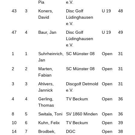
Pia
e.V.
43
3
Koners,
Disc Golf
U 19
48
142
David
Lüdinghausen
e.V.
47
4
Baur, Jan
Disc Golf
U 19
49
152
Lüdinghausen
e.V.
1
1
Suhrheinrich,
SC Münster 08
Open
31
99
Jan
2
2
Marten,
SC Münster 08
Open
31
101
Fabian
3
3
Ahlvers,
Discgolf Detmold
Open
31
102
Jannick
e.V.
4
4
Gerling,
TV Beckum
Open
36
105
Thomas
8
5
Switala, Toni
SV 1860 Minden
Open
36
107
10
6
Kuhn, Felix
TV Beckum
Open
39
111
14
7
Brodbek,
DGC
Open
38
112