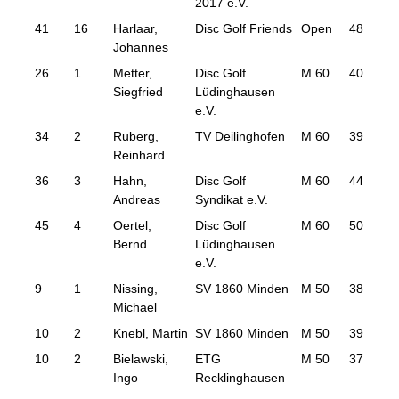
2017 e.V.
41
16
Harlaar,
Disc Golf Friends
Open
48
139
Johannes
26
1
Metter,
Disc Golf
M 60
40
122
Siegfried
Lüdinghausen
e.V.
34
2
Ruberg,
TV Deilinghofen
M 60
39
128
Reinhard
36
3
Hahn,
Disc Golf
M 60
44
130
Andreas
Syndikat e.V.
45
4
Oertel,
Disc Golf
M 60
50
151
Bernd
Lüdinghausen
e.V.
9
1
Nissing,
SV 1860 Minden
M 50
38
108
Michael
10
2
Knebl, Martin
SV 1860 Minden
M 50
39
111
10
2
Bielawski,
ETG
M 50
37
111
Ingo
Recklinghausen