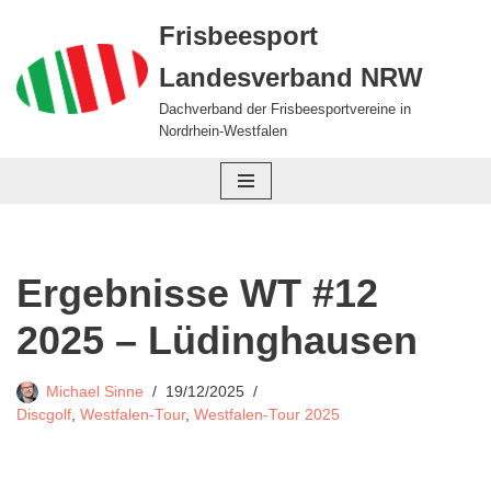
Frisbeesport
Zum
Landesverband NRW
Inhalt
springen
Dachverband der Frisbeesportvereine in
Nordrhein-Westfalen
Ergebnisse WT #12
2025 – Lüdinghausen
Michael Sinne
19/12/2025
Discgolf
,
Westfalen-Tour
,
Westfalen-Tour 2025