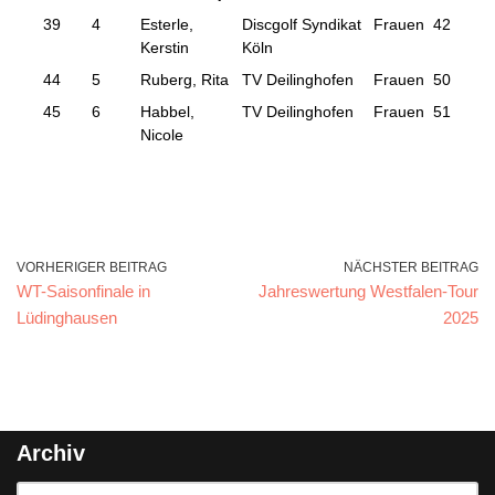
39
4
Esterle,
Discgolf Syndikat
Frauen
42
135
Kerstin
Köln
44
5
Ruberg, Rita
TV Deilinghofen
Frauen
50
149
45
6
Habbel,
TV Deilinghofen
Frauen
51
151
Nicole
VORHERIGER BEITRAG
NÄCHSTER BEITRAG
WT-Saisonfinale in
Jahreswertung Westfalen-Tour
Lüdinghausen
2025
Archiv