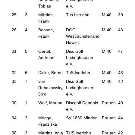
Tobias
e.V.
25
3
Märtins,
Tus Iserlohn
M 40
39
121
Frank
26
4
Benson,
DGC
M 40
43
122
Frank
Westmünsterland
Hawks
31
5
Oertel,
Disc Golf
M 40
47
125
Andreas
Lüdinghausen
e.V.
32
6
Dicke, Bernd
TuS Iserlohn
M 40
43
126
33
7
von
Disc Golf
M 40
42
127
Robakowsky,
Lüdinghausen
Dirk
e.V.
30
1
Wolf, Marion
Discgolf Detmold
Frauen
40
124
e.V.
34
2
Mügge,
SV 1860 Minden
Frauen
44
128
Franziska
38
3
Märtins, Anja
TUS Iserlohn
Frauen
42
134