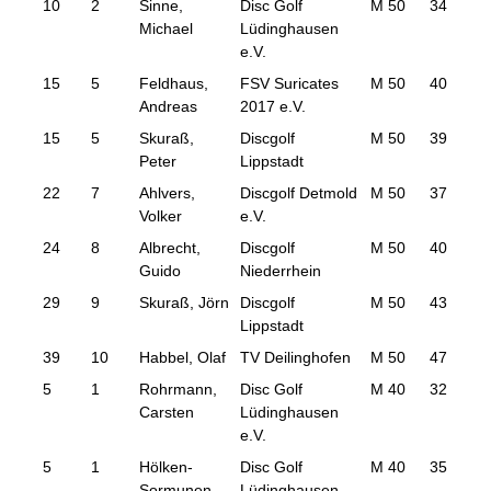
10
2
Sinne,
Disc Golf
M 50
34
111
Michael
Lüdinghausen
e.V.
15
5
Feldhaus,
FSV Suricates
M 50
40
115
Andreas
2017 e.V.
15
5
Skuraß,
Discgolf
M 50
39
115
Peter
Lippstadt
22
7
Ahlvers,
Discgolf Detmold
M 50
37
119
Volker
e.V.
24
8
Albrecht,
Discgolf
M 50
40
120
Guido
Niederrhein
29
9
Skuraß, Jörn
Discgolf
M 50
43
123
Lippstadt
39
10
Habbel, Olaf
TV Deilinghofen
M 50
47
135
5
1
Rohrmann,
Disc Golf
M 40
32
106
Carsten
Lüdinghausen
e.V.
5
1
Hölken-
Disc Golf
M 40
35
106
Sormunen,
Lüdinghausen