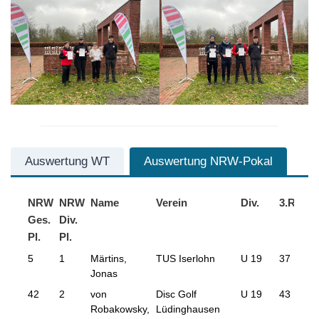
Auswertung WT
Auswertung NRW-Pokal
NRW
NRW
Name
Verein
Div.
3.R
NR
Ges.
Div.
Ges
Pl.
Pl.
5
1
Märtins,
TUS Iserlohn
U 19
37
106
Jonas
42
2
von
Disc Golf
U 19
43
140
Robakowsky,
Lüdinghausen