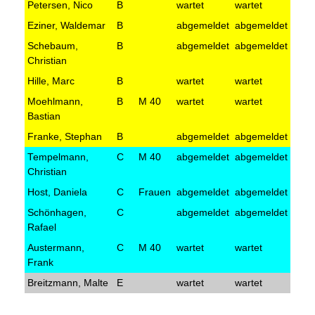
Petersen, Nico
B
wartet
wartet
Eziner, Waldemar
B
abgemeldet
abgemeldet
Schebaum,
B
abgemeldet
abgemeldet
Christian
Hille, Marc
B
wartet
wartet
Moehlmann,
B
M 40
wartet
wartet
Bastian
Franke, Stephan
B
abgemeldet
abgemeldet
Tempelmann,
C
M 40
abgemeldet
abgemeldet
Christian
Host, Daniela
C
Frauen
abgemeldet
abgemeldet
Schönhagen,
C
abgemeldet
abgemeldet
Rafael
Austermann,
C
M 40
wartet
wartet
Frank
Breitzmann, Malte
E
wartet
wartet