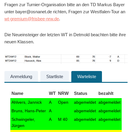
Fragen zur Turnier-Organisation bitte an den TD Markus Bayer
unter bayer@osnanet.de richten, Fragen zur Westfalen-Tour an
wt-gremium@frisbee-nrw.de
.
Die Neueinsteiger der letzten WT in Detmold beachten bitte ihre
neuen Klassen.
Anmeldung
Startliste
Warteliste
Name
WT
NRW
Status
bezahlt
Ahlvers, Jannick
A
Open
abgemeldet
abgemeldet
Bruns, Hans-Peter
A
abgemeldet
abgemeldet
Schwingeler,
A
M 40
abgemeldet
abgemeldet
Jürgen