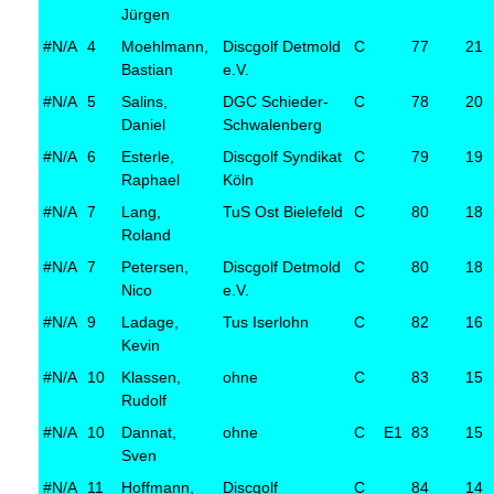
Jürgen
#N/A
4
Moehlmann,
Discgolf Detmold
C
77
21
Bastian
e.V.
#N/A
5
Salins,
DGC Schieder-
C
78
20
Daniel
Schwalenberg
#N/A
6
Esterle,
Discgolf Syndikat
C
79
19
Raphael
Köln
#N/A
7
Lang,
TuS Ost Bielefeld
C
80
18
Roland
#N/A
7
Petersen,
Discgolf Detmold
C
80
18
Nico
e.V.
#N/A
9
Ladage,
Tus Iserlohn
C
82
16
Kevin
#N/A
10
Klassen,
ohne
C
83
15
Rudolf
#N/A
10
Dannat,
ohne
C
E1
83
15
Sven
#N/A
11
Hoffmann,
Discgolf
C
84
14