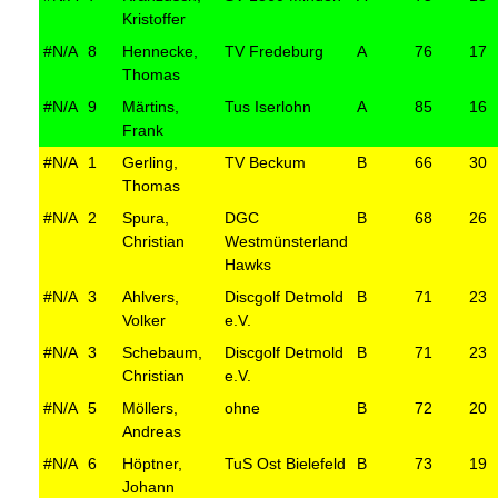
Kristoffer
#N/A
8
Hennecke,
TV Fredeburg
A
76
17
Thomas
#N/A
9
Märtins,
Tus Iserlohn
A
85
16
Frank
#N/A
1
Gerling,
TV Beckum
B
66
30
Thomas
#N/A
2
Spura,
DGC
B
68
26
Christian
Westmünsterland
Hawks
#N/A
3
Ahlvers,
Discgolf Detmold
B
71
23
Volker
e.V.
#N/A
3
Schebaum,
Discgolf Detmold
B
71
23
Christian
e.V.
#N/A
5
Möllers,
ohne
B
72
20
Andreas
#N/A
6
Höptner,
TuS Ost Bielefeld
B
73
19
Johann