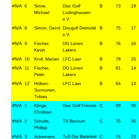
#N/A
6
Sinne,
Disc Golf
B
73
19
Michael
Lüdinghausen
e.V.
#N/A
8
Simon, Gerrit
Discgolf Detmold
B
75
17
e.V.
#N/A
9
Fischer,
DG Lünen
B
76
16
Kevin
Lakers
#N/A
10
Kroll, Marian
LFC Laer
B
78
15
#N/A
11
Fischer,
DG Lünen
B
81
14
Peter
Lakers
#N/A
12
Hölken-
LFC Laer
B
84
13
Sormunen,
Tobias
#N/A
1
Klinge,
Disc Golf Friends
C
69
30
Christian
#N/A
2
Schulte,
TV Beckum
C
75
26
Philipp
#N/A
3
Ackemann,
TuS Ost Bielefeld
C
76
23