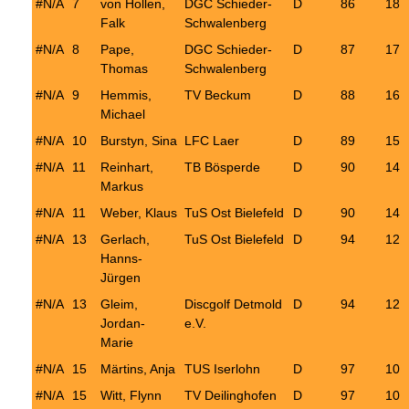
#N/A
7
von Hollen,
DGC Schieder-
D
86
18
Falk
Schwalenberg
#N/A
8
Pape,
DGC Schieder-
D
87
17
Thomas
Schwalenberg
#N/A
9
Hemmis,
TV Beckum
D
88
16
Michael
#N/A
10
Burstyn, Sina
LFC Laer
D
89
15
#N/A
11
Reinhart,
TB Bösperde
D
90
14
Markus
#N/A
11
Weber, Klaus
TuS Ost Bielefeld
D
90
14
#N/A
13
Gerlach,
TuS Ost Bielefeld
D
94
12
Hanns-
Jürgen
#N/A
13
Gleim,
Discgolf Detmold
D
94
12
Jordan-
e.V.
Marie
#N/A
15
Märtins, Anja
TUS Iserlohn
D
97
10
#N/A
15
Witt, Flynn
TV Deilinghofen
D
97
10