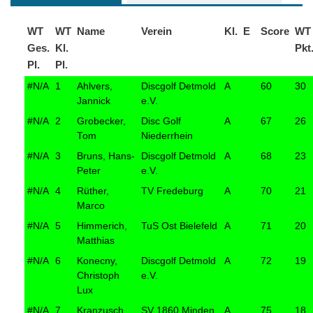
WT
WT
Name
Verein
Kl.
E
Score
WT
Ges.
Kl.
Pkt
Pl.
Pl.
#N/A
1
Ahlvers,
Discgolf Detmold
A
60
30
Jannick
e.V.
#N/A
2
Grobecker,
Disc Golf
A
67
26
Tom
Niederrhein
#N/A
3
Bruns, Hans-
Discgolf Detmold
A
68
23
Peter
e.V.
#N/A
4
Rüther,
TV Fredeburg
A
70
21
Marco
#N/A
5
Himmerich,
TuS Ost Bielefeld
A
71
20
Matthias
#N/A
6
Konecny,
Discgolf Detmold
A
72
19
Christoph
e.V.
Lux
#N/A
7
Kranzusch,
SV 1860 Minden
A
75
18