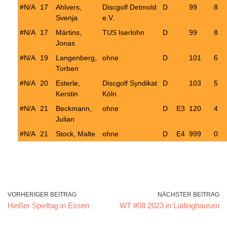
#N/A
17
Ahlvers,
Discgolf Detmold
D
99
8
Svenja
e.V.
#N/A
17
Märtins,
TUS Iserlohn
D
99
8
Jonas
#N/A
19
Langenberg,
ohne
D
101
6
Torben
#N/A
20
Esterle,
Discgolf Syndikat
D
103
5
Kerstin
Köln
#N/A
21
Beckmann,
ohne
D
E3
120
4
Julian
#N/A
21
Stock, Malte
ohne
D
E4
999
0
VORHERIGER BEITRAG
NÄCHSTER BEITRAG
Heißer Spieltag in Essen
WT #08 2023 in Lüdinghausen