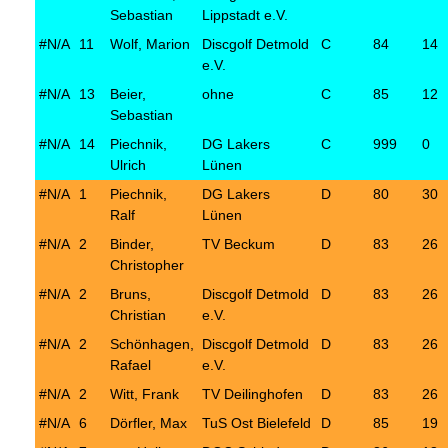
Sebastian
Lippstadt e.V.
#N/A
11
Wolf, Marion
Discgolf Detmold
C
84
14
e.V.
#N/A
13
Beier,
ohne
C
85
12
Sebastian
#N/A
14
Piechnik,
DG Lakers
C
999
0
Ulrich
Lünen
#N/A
1
Piechnik,
DG Lakers
D
80
30
Ralf
Lünen
#N/A
2
Binder,
TV Beckum
D
83
26
Christopher
#N/A
2
Bruns,
Discgolf Detmold
D
83
26
Christian
e.V.
#N/A
2
Schönhagen,
Discgolf Detmold
D
83
26
Rafael
e.V.
#N/A
2
Witt, Frank
TV Deilinghofen
D
83
26
#N/A
6
Dörfler, Max
TuS Ost Bielefeld
D
85
19