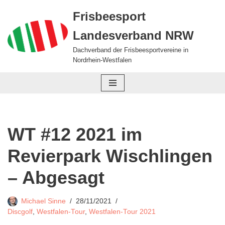
Frisbeesport
Zum
Landesverband NRW
Inhalt
springen
Dachverband der Frisbeesportvereine in
Nordrhein-Westfalen
WT #12 2021 im
Revierpark Wischlingen
– Abgesagt
Michael Sinne
28/11/2021
Discgolf
,
Westfalen-Tour
,
Westfalen-Tour 2021