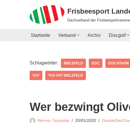
Frisbeesport Lan
Zum
Dachverband der Frisbeesportvereine
Inhalt
springen
Startseite
Verband
Archiv
Discgolf
Schlagwörter:
BIELEFELD
DDC
DISCATHON
SCF
TUS OST BIELEFELD
Wer bezwingt Oliv
Werner Szybalski
20/01/2020
DoubleDiscCou