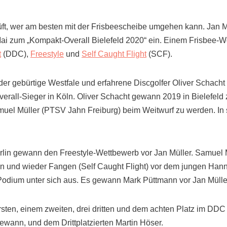
rüft, wer am besten mit der Frisbeescheibe umgehen kann. Jan M
 Mai zum „Kompakt-Overall Bielefeld 2020“ ein. Einem Frisbee-
t
(DDC),
Freestyle
und
Self Caught Flight
(SCF).
der gebürtige Westfale und erfahrene Discgolfer Oliver Schach
erall-Sieger in Köln. Oliver Schacht gewann 2019 in Bielefeld
muel Müller (PTSV Jahn Freiburg) beim Weitwurf zu werden. In s
erlin gewann den Freestyle-Wettbewerb vor Jan Müller. Samuel 
fen und wieder Fangen (Self Caught Flight) vor dem jungen H
odium unter sich aus. Es gewann Mark Püttmann vor Jan Müller 
rsten, einem zweiten, drei dritten und dem achten Platz im DDC
ewann, und dem Drittplatzierten Martin Höser.