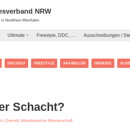
desverband NRW
 in Nordrhein-Westfalen
Ultimate
Freestyle, DDC, …
Ausschreibungen / St
DISCGOLF
FREESTYLE
JAN MÜLLER
OBERSEE
OLIV
er Schacht?
rt
,
Overall
,
Westdeutsche Meisterschaft