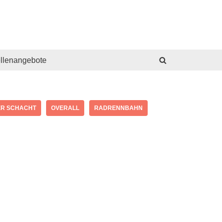
ellenangebote
ER SCHACHT
OVERALL
RADRENNBAHN