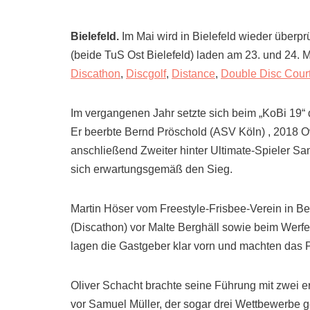
Bielefeld.
Im Mai wird in Bielefeld wieder überp
(beide TuS Ost Bielefeld) laden am 23. und 24.
Discathon
,
Discgolf
,
Distance
,
Double Disc Cour
Im vergangenen Jahr setzte sich beim „KoBi 19“ 
Er beerbte Bernd Pröschold (ASV Köln) , 2018 Ov
anschließend Zweiter hinter Ultimate-Spieler Sa
sich erwartungsgemäß den Sieg.
Martin Höser vom Freestyle-Frisbee-Verein in B
(Discathon) vor Malte Berghäll sowie beim Wer
lagen die Gastgeber klar vorn und machten das P
Oliver Schacht brachte seine Führung mit zwei e
vor Samuel Müller, der sogar drei Wettbewerbe g