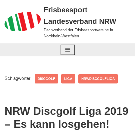
Frisbeesport
Zum
Landesverband NRW
Inhalt
springen
Dachverband der Frisbeesportvereine in
Nordrhein-Westfalen
Schlagwörter:
DISCGOLF
LIGA
NRWDISCGOLFLIGA
NRW Discgolf Liga 2019
– Es kann losgehen!