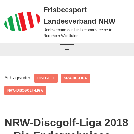
Frisbeesport
Zum
Landesverband NRW
Inhalt
springen
Dachverband der Frisbeesportvereine in
Nordrhein-Westfalen
Schlagwörter:
DISCGOLF
NRW-DG-LIGA
NRW-DISCGOLF-LIGA
NRW-Discgolf-Liga 2018