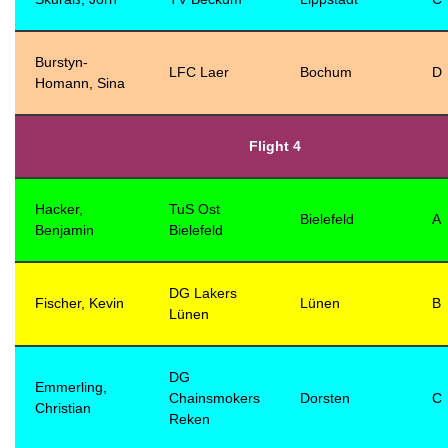
Burstyn-
LFC Laer
Bochum
D
Homann, Sina
Flight 4
Hacker,
TuS Ost
Bielefeld
A
Benjamin
Bielefeld
DG Lakers
Fischer, Kevin
Lünen
B
Lünen
DG
Emmerling,
Chainsmokers
Dorsten
C
Christian
Reken