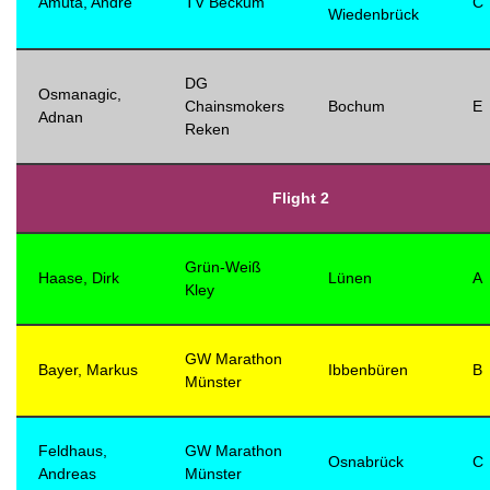
Amuta, Andre
TV Beckum
C
Wiedenbrück
DG
Osmanagic,
Chainsmokers
Bochum
E
Adnan
Reken
Flight 2
Grün-Weiß
Haase, Dirk
Lünen
A
Kley
GW Marathon
Bayer, Markus
Ibbenbüren
B
Münster
Feldhaus,
GW Marathon
Osnabrück
C
Andreas
Münster