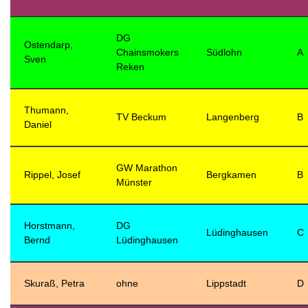
DG
Ostendarp,
Chainsmokers
Südlohn
A
Sven
Reken
Thumann,
TV Beckum
Langenberg
B
Daniel
GW Marathon
Rippel, Josef
Bergkamen
B
Münster
Horstmann,
DG
Lüdinghausen
C
Bernd
Lüdinghausen
Skuraß, Petra
ohne
Lippstadt
D