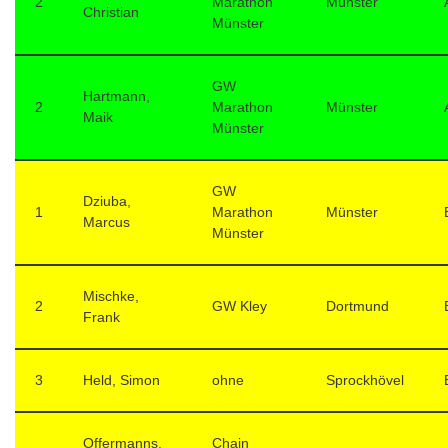
2
Marathon
Münster
Christian
Münster
GW
Hartmann,
2
Marathon
Münster
Maik
Münster
GW
Dziuba,
1
Marathon
Münster
Marcus
Münster
Mischke,
2
GW Kley
Dortmund
Frank
3
Held, Simon
ohne
Sprockhövel
Offermanns,
Chain