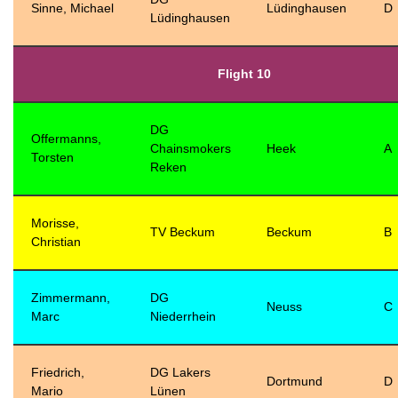
Sinne, Michael
Lüdinghausen
D
Lüdinghausen
Flight 10
DG
Offermanns,
Chainsmokers
Heek
A
Torsten
Reken
Morisse,
TV Beckum
Beckum
B
Christian
Zimmermann,
DG
Neuss
C
Marc
Niederrhein
Friedrich,
DG Lakers
Dortmund
D
Mario
Lünen