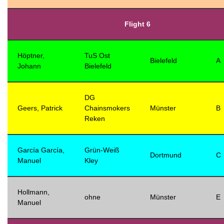
Flight 6
Höptner,
TuS Ost
Bielefeld
A
Johann
Bielefeld
DG
Geers, Patrick
Chainsmokers
Münster
B
Reken
García García,
Grün-Weiß
Dortmund
C
Manuel
Kley
Hollmann,
ohne
Münster
E
Manuel