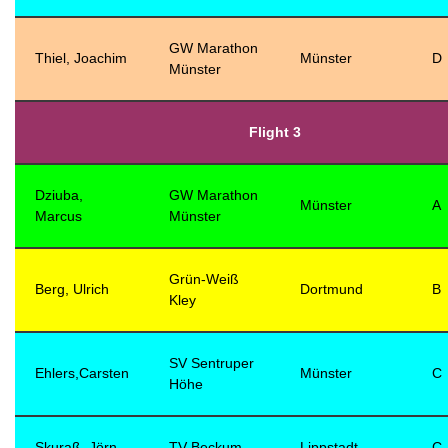
GW Marathon
Thiel, Joachim
Münster
D
Münster
Flight 3
Dziuba,
GW Marathon
Münster
A
Marcus
Münster
Grün-Weiß
Berg, Ulrich
Dortmund
B
Kley
SV Sentruper
Ehlers,Carsten
Münster
C
Höhe
Skuraß, Jörn
TV Beckum
Lippstadt
C