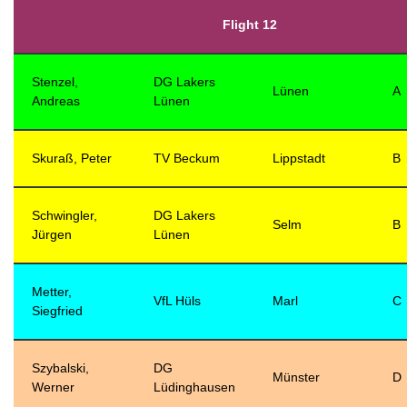
Flight 12
Stenzel,
DG Lakers
Lünen
A
Andreas
Lünen
Skuraß, Peter
TV Beckum
Lippstadt
B
Schwingler,
DG Lakers
Selm
B
Jürgen
Lünen
Metter,
VfL Hüls
Marl
C
Siegfried
Szybalski,
DG
Münster
D
Werner
Lüdinghausen