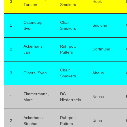
3
Heek
Torsten
Smokers
Ostendarp,
Chain
1
Südlohn
Sven
Smokers
Ackerhans,
Ruhrpott
2
Dortmund
Jan
Putters
Chain
3
Olbers, Sven
Ahaus
Smokers
Zimmermann,
DG
1
Neuss
Marc
Niederrhein
Ackerhans,
Ruhrpott
2
Unna
Stephan
Putters