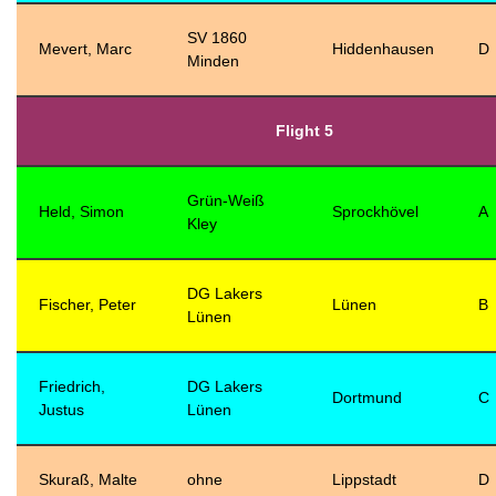
SV 1860
Mevert, Marc
Hiddenhausen
D
Minden
Flight 5
Grün-Weiß
Held, Simon
Sprockhövel
A
Kley
DG Lakers
Fischer, Peter
Lünen
B
Lünen
Friedrich,
DG Lakers
Dortmund
C
Justus
Lünen
Skuraß, Malte
ohne
Lippstadt
D