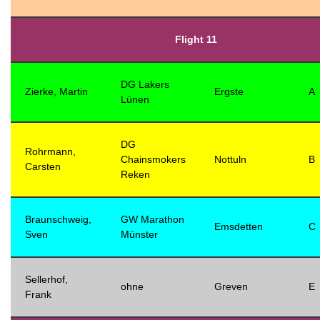
Flight 11
DG Lakers
Zierke, Martin
Ergste
A
Lünen
DG
Rohrmann,
Chainsmokers
Nottuln
B
Carsten
Reken
Braunschweig,
GW Marathon
Emsdetten
C
Sven
Münster
Sellerhof,
ohne
Greven
E
Frank