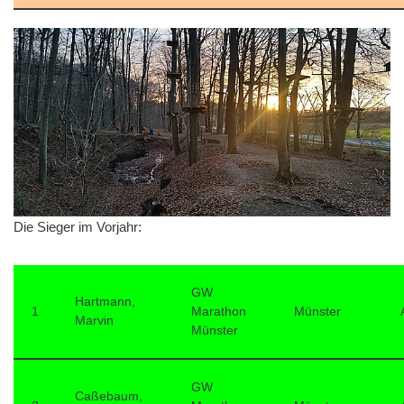
Die Sieger im Vorjahr:
GW
Hartmann,
1
Marathon
Münster
Marvin
Münster
GW
Caßebaum,