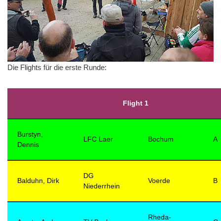
Die Flights für die erste Runde:
Flight 1
Burstyn,
LFC Laer
Bochum
A
Dennis
DG
Balduhn, Dirk
Voerde
B
Niederrhein
Rheda-