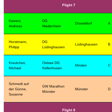
Flight 7
Kaivers,
DG
Düsseldorf
A
Andreas
Niederrhein
Horstmann,
DG
Lüdinghausen
B
Philipp
Lüdinghausen
Kreutchen,
Ostsee DG
Minden
C
Michael
Kellenhusen
Schmedt auf
GW Marathon
der Günne,
Münster
D
Münster
Susanne
Flight 8