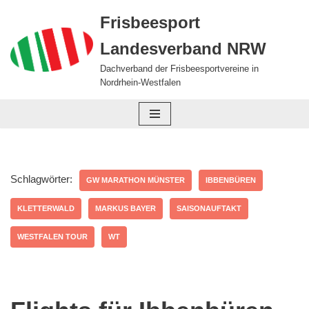
Frisbeesport
Zum
Landesverband NRW
Inhalt
springen
Dachverband der Frisbeesportvereine in
Nordrhein-Westfalen
Schlagwörter:
GW MARATHON MÜNSTER
IBBENBÜREN
KLETTERWALD
MARKUS BAYER
SAISONAUFTAKT
WESTFALEN TOUR
WT