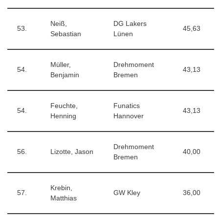
Neiß,
DG Lakers
53.
45,63
Sebastian
Lünen
Müller,
Drehmoment
54.
43,13
Benjamin
Bremen
Feuchte,
Funatics
54.
43,13
Henning
Hannover
Drehmoment
56.
Lizotte, Jason
40,00
Bremen
Krebin,
57.
GW Kley
36,00
Matthias