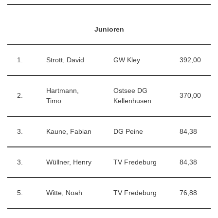
Junioren
1.
Strott, David
GW Kley
392,00
Hartmann,
Ostsee DG
2.
370,00
Timo
Kellenhusen
3.
Kaune, Fabian
DG Peine
84,38
3.
Wüllner, Henry
TV Fredeburg
84,38
5.
Witte, Noah
TV Fredeburg
76,88