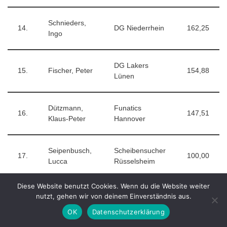
Schnieders,
14.
DG Niederrhein
162,25
Ingo
DG Lakers
15.
Fischer, Peter
154,88
Lünen
Dützmann,
Funatics
16.
147,51
Klaus-Peter
Hannover
Seipenbusch,
Scheibensucher
17.
100,00
Lucca
Rüsselsheim
Diese Website benutzt Cookies. Wenn du die Website weiter
DG Lakers
nutzt, gehen wir von deinem Einverständnis aus.
18.
Kaluza, Joerg
98,13
Lünen
OK
Datenschutzerklärung