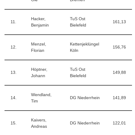
Hacker,
TuS Ost
11.
161,13
Benjamin
Bielefeld
Menzel,
Kettenjeklüngel
12.
156,76
Florian
Köln
Höptner,
TuS Ost
13.
149,88
Johann
Bielefeld
Wendland,
14.
DG Niederrhein
141,89
Tim
Kaivers,
15.
DG Niederrhein
122,01
Andreas