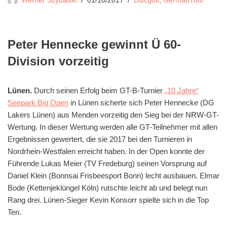
Werner Szybalski
01/10/2017
Discgolf
,
GermanTour
Peter Hennecke gewinnt Ü 60-
Division vorzeitig
Lünen.
Durch seinen Erfolg beim GT-B-Turnier
„10 Jahre“
Seepark Big Open
in Lünen sicherte sich Peter Hennecke (DG
Lakers Lünen) aus Menden vorzeitig den Sieg bei der NRW-GT-
Wertung. In dieser Wertung werden alle GT-Teilnehmer mit allen
Ergebnissen gewertert, die sie 2017 bei den Turnieren in
Nordrhein-Westfalen erreicht haben. In der Open konnte der
Führende Lukas Meier (TV Fredeburg) seinen Vorsprung auf
Daniel Klein (Bonnsai Frisbeesport Bonn) lecht ausbauen. Elmar
Bode (Kettenjeklüngel Köln) rutschte leicht ab und belegt nun
Rang drei. Lünen-Sieger Kevin Konsorr spielte sich in die Top
Ten.