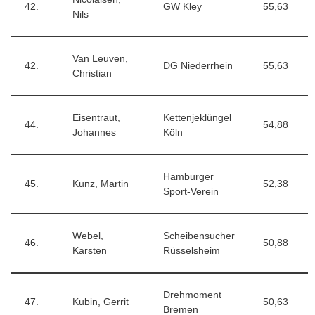
42.
GW Kley
55,63
Nils
Van Leuven,
42.
DG Niederrhein
55,63
Christian
Eisentraut,
Kettenjeklüngel
44.
54,88
Johannes
Köln
Hamburger
45.
Kunz, Martin
52,38
Sport-Verein
Webel,
Scheibensucher
46.
50,88
Karsten
Rüsselsheim
Drehmoment
47.
Kubin, Gerrit
50,63
Bremen