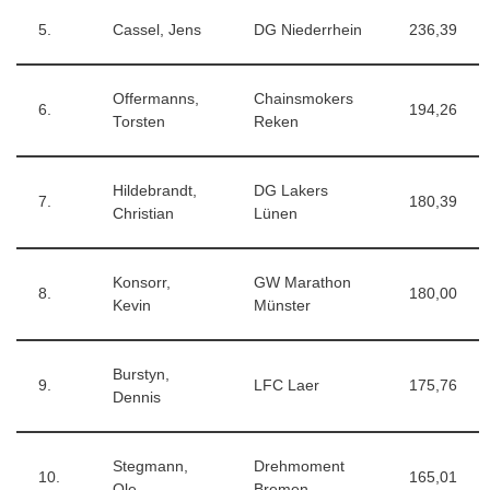
5.
Cassel, Jens
DG Niederrhein
236,39
Offermanns,
Chainsmokers
6.
194,26
Torsten
Reken
Hildebrandt,
DG Lakers
7.
180,39
Christian
Lünen
Konsorr,
GW Marathon
8.
180,00
Kevin
Münster
Burstyn,
9.
LFC Laer
175,76
Dennis
Stegmann,
Drehmoment
10.
165,01
Ole
Bremen