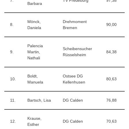
7.
TV Fredeburg
97,38
Barbara
Mönck,
Drehmoment
8.
90,00
Daniela
Bremen
Palencia
Scheibensucher
9.
Martin,
84,38
Rüsselsheim
Nathali
Boldt,
Ostsee DG
10.
80,63
Manuela
Kellenhusen
11.
Bartsch, Lisa
DG Calden
76,88
Krause,
12.
DG Calden
70,63
Esther