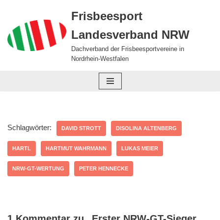
Frisbeesport
Zum
Landesverband NRW
Inhalt
springen
Dachverband der Frisbeesportvereine in
Nordrhein-Westfalen
Schlagwörter:
DAVID STROTT
DISOLINA ALTENBERG
HARTL
HARTMUT WAHRMANN
LUKAS MEIER
NRW-GT-WERTUNG
PETER HENNECKE
1 Kommentar zu „Erster NRW-GT-Sieger