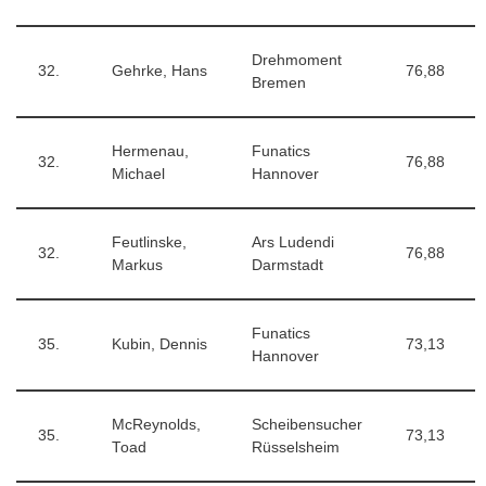
Drehmoment
32.
Gehrke, Hans
76,88
Bremen
Hermenau,
Funatics
32.
76,88
Michael
Hannover
Feutlinske,
Ars Ludendi
32.
76,88
Markus
Darmstadt
Funatics
35.
Kubin, Dennis
73,13
Hannover
McReynolds,
Scheibensucher
35.
73,13
Toad
Rüsselsheim