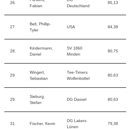
26.
85,13
Fabian
Deutschland
Belt, Phillip-
27.
USA
84,38
Tyler
Kindermann,
SV 1860
28.
80,75
Daniel
Minden
Wingert,
Tee-Timers
29.
80,63
Sebastian
Wolfenbüttel
Sieburg,
29.
DG Dassel
80,63
Stefan
DG Lakers
31.
Fischer, Kevin
79,38
Lünen