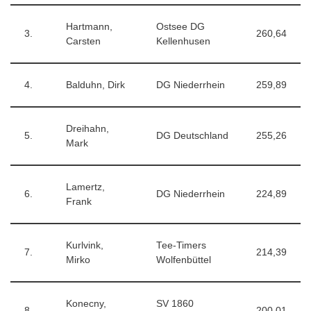
Hartmann,
Ostsee DG
3.
260,64
Carsten
Kellenhusen
4.
Balduhn, Dirk
DG Niederrhein
259,89
Dreihahn,
5.
DG Deutschland
255,26
Mark
Lamertz,
6.
DG Niederrhein
224,89
Frank
Kurlvink,
Tee-Timers
7.
214,39
Mirko
Wolfenbüttel
Konecny,
SV 1860
8.
200,01