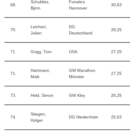
Schuklies,
Funatics
68.
30,63
Björn
Hannover
Leichert,
DG
70.
28,25
Julian
Deutschland
71
Grigg, Tom
USA
27,25
Hartmann,
GW Marathon
71.
27,25
Maik
Münster
73.
Held, Simon
GW Kley
26,25
Stiegen,
74.
DG Niederrhein
25,63
Holger