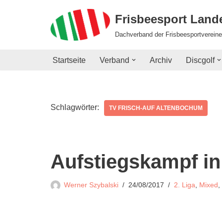
Frisbeesport Lan
Zum
Dachverband der Frisbeesportvereine
Inhalt
springen
Startseite
Verband
Archiv
Discgolf
Schlagwörter:
TV FRISCH-AUF ALTENBOCHUM
Aufstiegskampf i
Werner Szybalski
24/08/2017
2. Liga
,
Mixed
,