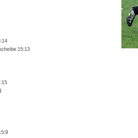
3:14
scheibe 15:13
:15
1
15:9