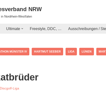
desverband NRW
 in Nordrhein-Westfalen
Ultimate
Freestyle, DDC, …
Ausschreibungen / St
THON MÜNSTER IV
HARTMUT SEEBER
LIGA
LÜNEN
MAR
katbrüder
iscgolf-Liga