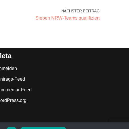
NÄCHSTER BEITRAG
Sieben NRW-Teams qualifiziert
eta
nmelden
intrags-Feed
ommentar-Feed
ordPress.org