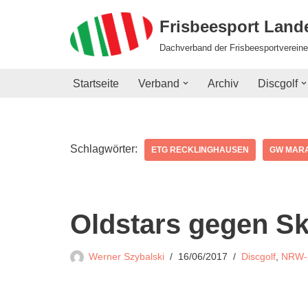
Frisbeesport Lan
Zum
Dachverband der Frisbeesportvereine
Inhalt
springen
Startseite
Verband
Archiv
Discgolf
Schlagwörter:
ETG RECKLINGHAUSEN
GW MARA
Oldstars gegen S
Werner Szybalski
16/06/2017
Discgolf
,
NRW-D