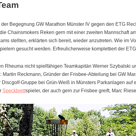
 Team
mit der Begegnung GW Marathon Münster IV gegen den ETG Reck
 die Chainsmokers Reken gern mit einer zweiten Mannschaft am 
s stellten, erklärten sich bereit, wieder anzutreten. Wie im Vor
pielern gesucht werden. Erfreulicherweise komplettiert der ETG
n Rheuma nicht spielfähigen Teamkapitän Werner Szybalski un
an: Martin Reckmann, Gründer der Frisbee-Abteilung bei GW Ma
 Discgolf-Gruppe bei Grün-Weiß in Münsters Parkanlagen auf ei
er
Speckbrett
spieler, der auch gern zur Frisbee greift, Marc Ries