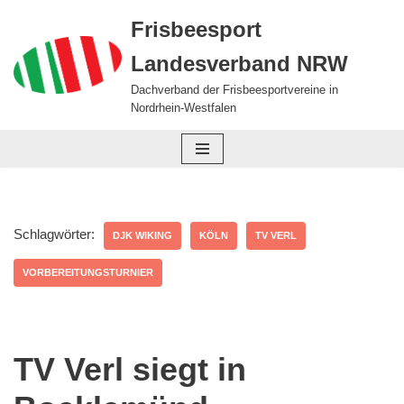
Frisbeesport
Zum
Landesverband NRW
Inhalt
springen
Dachverband der Frisbeesportvereine in
Nordrhein-Westfalen
Schlagwörter:
DJK WIKING
KÖLN
TV VERL
VORBEREITUNGSTURNIER
TV Verl siegt in