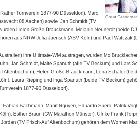
 Rather Turnverein 1877-90 Düsseldorf), Marc
Great Grandmas
estwacht 08 Aachen) sowie Jan Schmidt (TV
n wurden Helen Große-Brauckmann, Melanie Neunerdt (beide D
ehören aus NRW Julia Jaensch (ASV Köln) und Paul Walczak 
Australien) ihre Ultimate-WM austragen, wurden Mo Brucklacher,
Kuhn, Jan Schmidt, Malte Spanuth (alle TV Beckum) und Lars 
uf Altenbochum), Helen Große-Brauckmann, Lena Schäfer (bei
 Köln), Laura Rieping und Inga Spanuth (beide TV Beckum) ge
urnverein 1877-90 Düsseldorf).
i: Fabian Bachmann, Manit Nguyen, Eduardo Suero, Patrik Vogt
Köln). Esther Braun (GW Marathon Münster), Ulrike Frank (Tor
ia Jordan (TV Frisch-Auf Altenbochum) gehören dem Women Mas