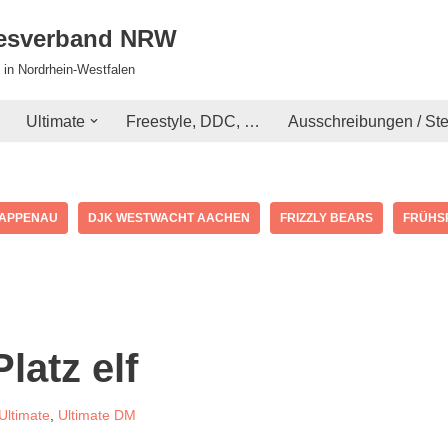
desverband NRW
 in Nordrhein-Westfalen
Ultimate
Freestyle, DDC, …
Ausschreibungen / St
RAPPENAU
DJK WESTWACHT AACHEN
FRIZZLY BEARS
FRÜHS
latz elf
Ultimate
,
Ultimate DM