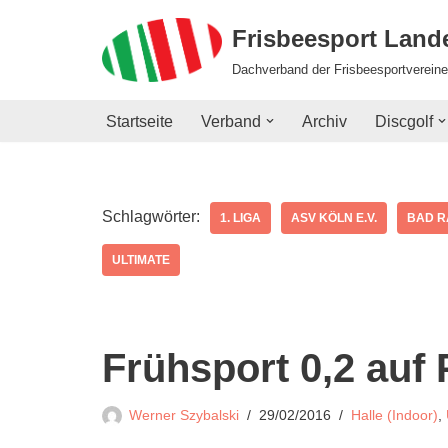
Frisbeesport Lan
Zum
Dachverband der Frisbeesportvereine
Inhalt
springen
Startseite
Verband
Archiv
Discgolf
Schlagwörter:
1. LIGA
ASV KÖLN E.V.
BAD 
ULTIMATE
Frühsport 0,2 auf P
Werner Szybalski
29/02/2016
Halle (Indoor)
,