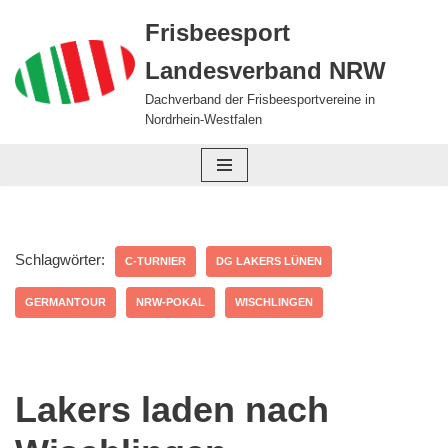
Frisbeesport
Zum
Landesverband NRW
Inhalt
springen
Dachverband der Frisbeesportvereine in
Nordrhein-Westfalen
Schlagwörter:
C-TURNIER
DG LAKERS LÜNEN
GERMANTOUR
NRW-POKAL
WISCHLINGEN
Lakers laden nach