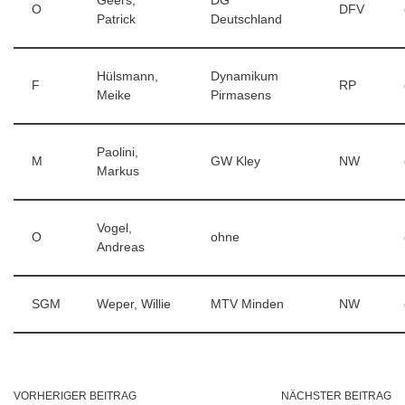
Geers,
DG
O
DFV
Patrick
Deutschland
Hülsmann,
Dynamikum
F
RP
Meike
Pirmasens
Paolini,
M
GW Kley
NW
Markus
Vogel,
O
ohne
Andreas
SGM
Weper, Willie
MTV Minden
NW
VORHERIGER BEITRAG
NÄCHSTER BEITRAG