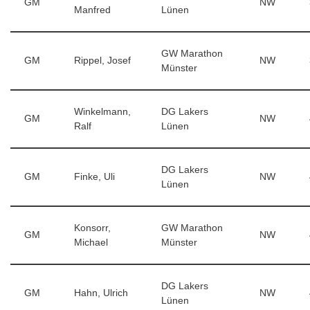
GM
NW
Manfred
Lünen
GW Marathon
GM
Rippel, Josef
NW
Münster
Winkelmann,
DG Lakers
GM
NW
Ralf
Lünen
DG Lakers
GM
Finke, Uli
NW
Lünen
Konsorr,
GW Marathon
GM
NW
Michael
Münster
DG Lakers
GM
Hahn, Ulrich
NW
Lünen