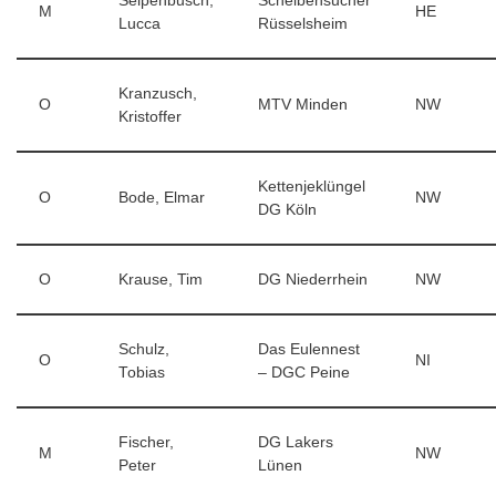
Seipenbusch,
Scheibensucher
M
HE
Lucca
Rüsselsheim
Kranzusch,
O
MTV Minden
NW
Kristoffer
Kettenjeklüngel
O
Bode, Elmar
NW
DG Köln
O
Krause, Tim
DG Niederrhein
NW
Schulz,
Das Eulennest
O
NI
Tobias
– DGC Peine
Fischer,
DG Lakers
M
NW
Peter
Lünen