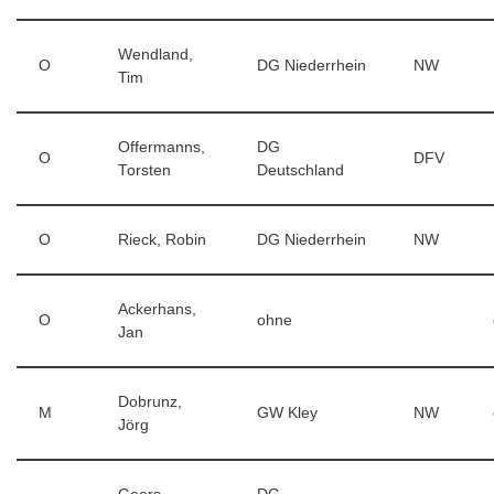
Wendland,
O
DG Niederrhein
NW
Tim
Offermanns,
DG
O
DFV
Torsten
Deutschland
O
Rieck, Robin
DG Niederrhein
NW
Ackerhans,
O
ohne
Jan
Dobrunz,
M
GW Kley
NW
Jörg