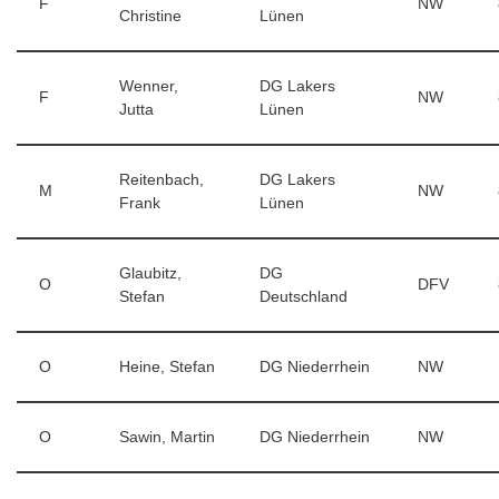
F
NW
Christine
Lünen
Wenner,
DG Lakers
F
NW
Jutta
Lünen
Reitenbach,
DG Lakers
M
NW
Frank
Lünen
Glaubitz,
DG
O
DFV
Stefan
Deutschland
O
Heine, Stefan
DG Niederrhein
NW
O
Sawin, Martin
DG Niederrhein
NW