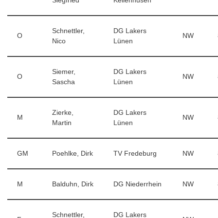
Siegfried
Kellenhusen
Schnettler,
DG Lakers
O
NW
Nico
Lünen
Siemer,
DG Lakers
O
NW
Sascha
Lünen
Zierke,
DG Lakers
M
NW
Martin
Lünen
GM
Poehlke, Dirk
TV Fredeburg
NW
M
Balduhn, Dirk
DG Niederrhein
NW
Schnettler,
DG Lakers