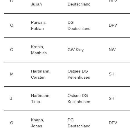
O
DFV
Julian
Deutschland
Purwins,
DG
O
DFV
Fabian
Deutschland
Krebin,
O
GW Kley
NW
Matthias
Hartmann,
Ostsee DG
M
SH
Carsten
Kellenhusen
Hartmann,
Ostsee DG
J
SH
Timo
Kellenhusen
Knapp,
DG
O
DFV
Jonas
Deutschland