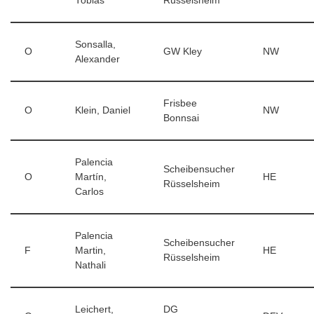
Tobias
Rüsselsheim
Sonsalla,
O
GW Kley
NW
Alexander
Frisbee
O
Klein, Daniel
NW
Bonnsai
Palencia
Scheibensucher
O
Martín,
HE
Rüsselsheim
Carlos
Palencia
Scheibensucher
F
Martin,
HE
Rüsselsheim
Nathali
Leichert,
DG